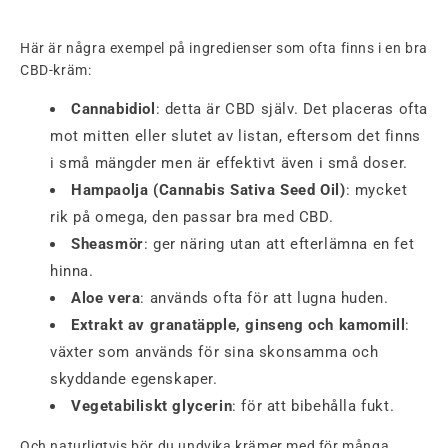
Här är några exempel på ingredienser som ofta finns i en bra
CBD-kräm:
Cannabidiol
: detta är CBD själv. Det placeras ofta
mot mitten eller slutet av listan, eftersom det finns
i små mängder men är effektivt även i små doser.
Hampaolja (Cannabis Sativa Seed Oil)
: mycket
rik på omega, den passar bra med CBD.
Sheasmör
: ger näring utan att efterlämna en fet
hinna.
Aloe vera
: används ofta för att lugna huden.
Extrakt av granatäpple, ginseng och kamomill
:
växter som används för sina skonsamma och
skyddande egenskaper.
Vegetabiliskt glycerin
: för att bibehålla fukt.
Och naturligtvis bör du undvika krämer med för många