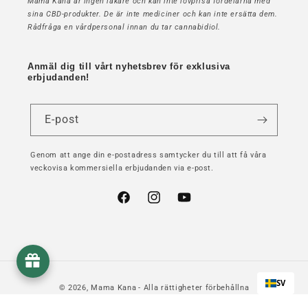
Mama Kana är ingen läkare och kan inte lovprisa fördelarna med
sina CBD-produkter. De är inte mediciner och kan inte ersätta dem.
Rådfråga en vårdpersonal innan du tar cannabidiol.
Anmäl dig till vårt nyhetsbrev för exklusiva
erbjudanden!
E-post
Genom att ange din e-postadress samtycker du till att få våra
veckovisa kommersiella erbjudanden via e-post.
Facebook
Instagram
YouTube
SV
© 2026,
Mama Kana
- Alla rättigheter förbehållna