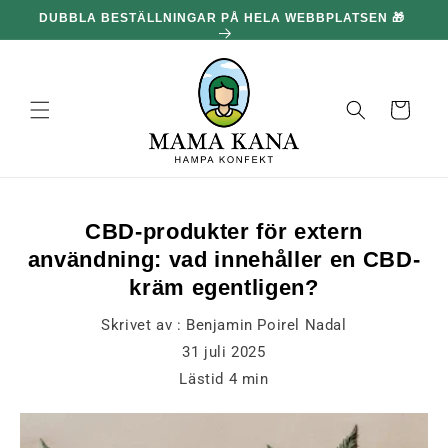
och gå
DUBBLA BESTÄLLNINGAR PÅ HELA WEBBPLATSEN 🎁
100
vidare till
innehållet
Korg
CBD-produkter för extern
användning: vad innehåller en CBD-
kräm egentligen?
Skrivet av :
Benjamin Poirel Nadal
31 juli 2025
Lästid
4
min