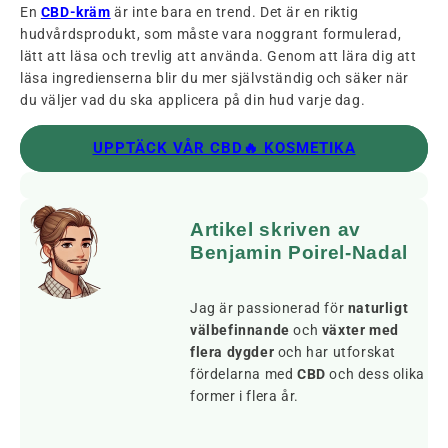
En
CBD-kräm
är inte bara en trend. Det är en riktig
hudvårdsprodukt, som måste vara noggrant formulerad,
lätt att läsa och trevlig att använda. Genom att lära dig att
läsa ingredienserna blir du mer självständig och säker när
du väljer vad du ska applicera på din hud varje dag.
UPPTÄCK VÅR CBD🔥 KOSMETIKA
Artikel skriven av
Benjamin Poirel-Nadal
Jag är passionerad för
naturligt
välbefinnande
och
växter med
flera dygder
och har utforskat
fördelarna med
CBD
och dess olika
former i flera år.