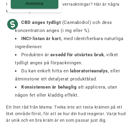
Anslutning
Vill du undvika obehagliga överraskningar? Här är några
enkla riktlinjer:
CBD anges tydligt
(Cannabidiol) och dess
koncentration anges (i mg eller %).
INCI-listan är kort,
med identifierbara naturliga
ingredienser.
Produkten är
avsedd för utvärtes bruk
, vilket
tydligt anges på förpackningen.
Du kan enkelt hitta en
laboratorieanalys
, eller
åtminstone ett detaljerat produktblad.
Konsistensen är behaglig
att applicera, utan
någon fet eller kladdig effekt.
Ett litet råd från Mama: Tveka inte att testa krämen på ett
litet område först, för att se hur din hud reagerar. Varje hud
är unik och en bra kräm är en som passar just dig.