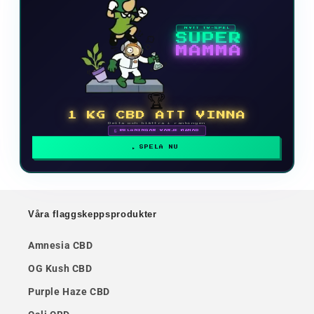
NYTT TV-SPEL
SUPER
MAMMA
🏆
1 KG CBD ATT VINNA
Delta och klättra i rankingen
🗓 BELÖNINGAR VARJE MÅNAD
SPELA NU
Våra flaggskeppsprodukter
Amnesia CBD
OG Kush CBD
Purple Haze CBD