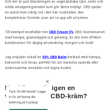
Och det är just blandningen av vegetabiliska oljor, smör och
milda emulgeringsmedel som gör detta möjligt. CBD spelar
en subtil men viktig roll i den här cocktailen: den
kompletterar formeln utan att ta upp allt utrymme.
Till exempel innehåller min
CBD Cream 5%
CBD i kombination
med hampa, granatäpple och ginseng. En lätt men effektiv
kombination för daglig användning, morgon och kväll.
Jag erbjuder också en
30% CBD Balm
berikad med hampa,
kokosnöt och bivax, perfekt för att massera spända eller
smärtsamma områden och lugna huden.
Hur känner du igen en
Tack för ditt besök! Logga
välformulerad CBD-kräm?
in för att hämta din
belöning på 5 poäng!