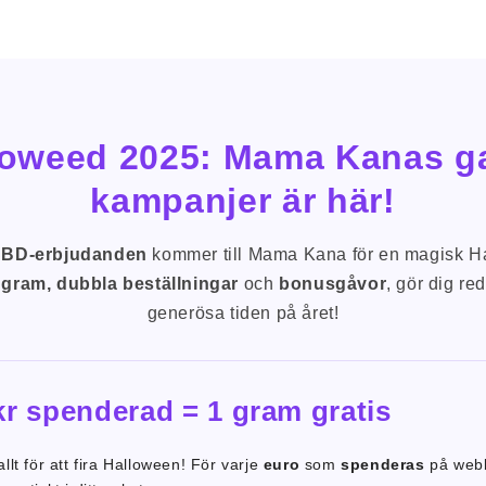
loweed 2025: Mama Kanas g
kampanjer är här!
CBD-erbjudanden
kommer till Mama Kana för en magisk H
 gram, dubbla beställningar
och
bonusgåvor
, gör dig re
generösa tiden på året!
kr spenderad = 1 gram gratis
lt för att fira Halloween! För varje
euro
som
spenderas
på webb