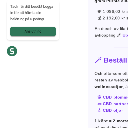
gram Purple
auto
Tack för ditt besök! Logga
💸 1 096,00 kr
in för att hämta din
💰 2 192,00 kr
belöning på 5 poäng!
En dusch av lila
Anslutning
avkoppling 🌌
Up
🪄 Bestäl
Och eftersom ett
resten av webbp
wellnessoljor
, ä
🌸 CBD blomm
🧱 CBD hartse
💧 CBD oljor
1 köpt = 2 mott
på med dina favor