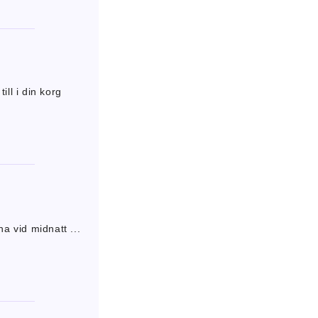
ill i din korg
na vid midnatt ...