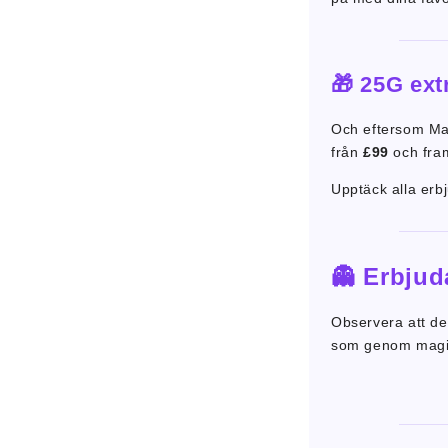
🎁 25G ext
Och eftersom Ma
från
£99
och fram
Upptäck alla erb
👻 Erbjud
Observera att d
som genom magi 