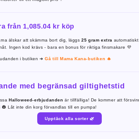
ra från 1,085.04 kr köp
ma älskar att skämma bort dig, läggs
25 gram extra
automatiskt t
åt. Ingen kod krävs - bara en bonus för riktiga finsmakare 💜
judanden i butiken ➜
Gå till Mama Kana-butiken 🔥
ande med begränsad giltighetstid
essa
Halloweed-erbjudanden
är tillfälliga! De kommer att försvin
 Låt inte din korg förvandlas till en pumpa!
Upptäck alla sorter 🌿