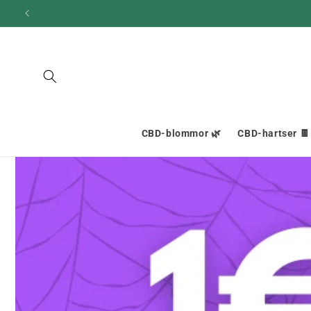
och gå
vidare till
innehållet
CBD-blommor 🌿
CBD-hartser 🍫