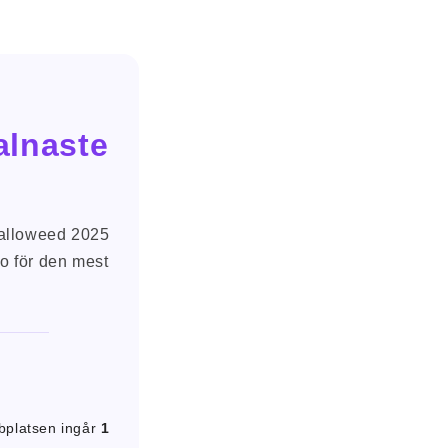
alnaste
alloweed 2025
do för den mest
platsen ingår
1