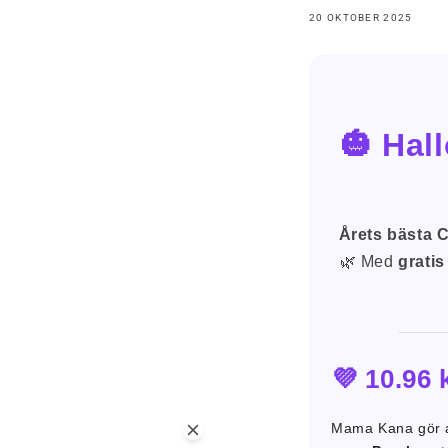
20 OKTOBER 2025
🎃 Hal
Årets bästa 
🌿 Med
gratis
💜 10.96 
Mama Kana gör al