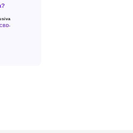
a?
usiva
 CBD-