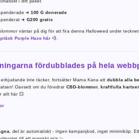
matiskt i ditt paket.
 spenderade ➜
100 G donerade
 spenderat ➜
G200 gratis
 blommor väntar på dig för att fira denna Halloweed under tecknet 
ptäck Purple Haze här 💨
.
lningarna fördubblades på hela webb
 erbjudande inte räcker, fortsätter Mama Kana att
dubbla alla b
latsen! Oavsett om du föredrar
CBD-blommor
,
kraftfulla hartse
r allt här 💥
or
r
agna
, det är automatiskt - ingen kampanjkod, inget minimiköp. Ett 
itsorter till ett magiskt pris ✨