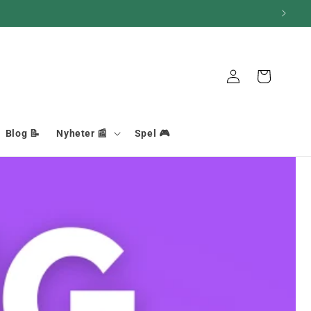
Korg
Anslutning
Blog 📝
Nyheter 📰
Spel 🎮