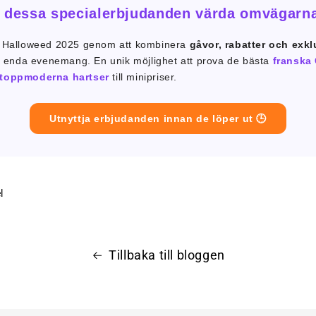
är dessa specialerbjudanden värda omvägarn
 Halloweed 2025 genom att kombinera
gåvor, rabatter och exkl
t enda evenemang. En unik möjlighet att prova de bästa
franska
toppmoderna hartser
till minipriser.
Utnyttja erbjudanden innan de löper ut 🕒
l
Tillbaka till bloggen