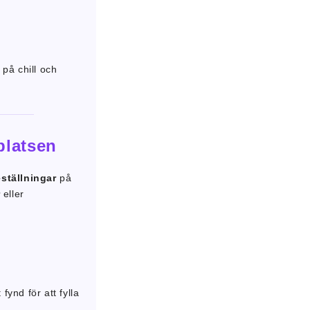
på chill och
platsen
eställningar
på
r
eller
fynd för att fylla