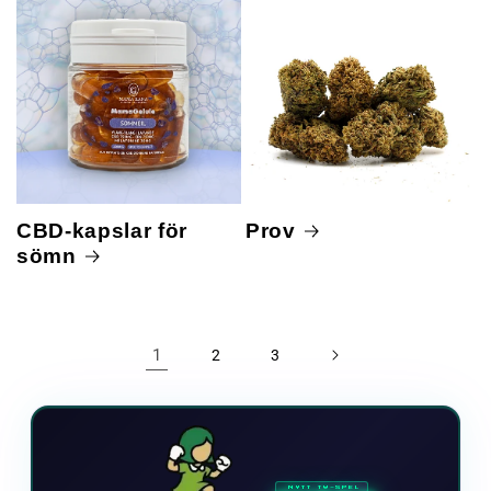
CBD-kapslar för
Prov
sömn
1
2
3
NYTT TV-SPEL