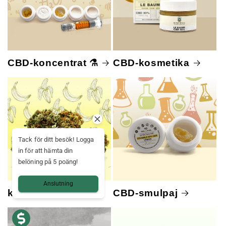
CBD-koncentrat ⚗️
CBD-kosmetika
Tack för ditt besök! Logga
in för att hämta din
belöning på 5 poäng!
Anslutning
korsförsäljning
CBD-smulpaj