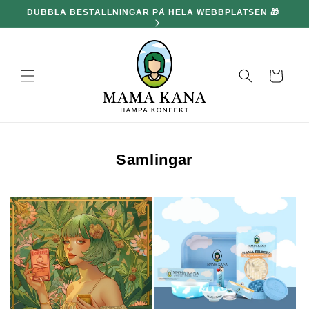
och gå
DUBBLA BESTÄLLNINGAR PÅ HELA WEBBPLATSEN 🎁
100
vidare till
innehållet
Korg
Samlingar