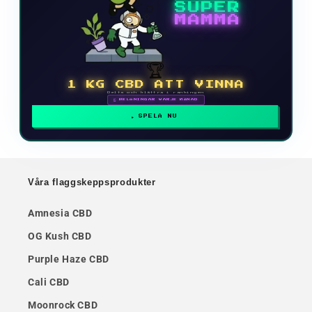
SUPER
MAMMA
🏆
1 KG CBD ATT VINNA
Delta och klättra i rankingen
🗓 BELÖNINGAR VARJE MÅNAD
SPELA NU
Våra flaggskeppsprodukter
Amnesia CBD
OG Kush CBD
Purple Haze CBD
Cali CBD
Moonrock CBD