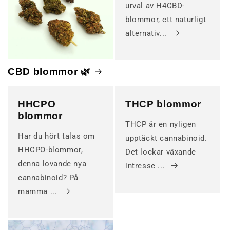
urval av H4CBD-
blommor, ett naturligt
alternativ...
CBD blommor 🌿
HHCPO
THCP blommor
blommor
THCP är en nyligen
Har du hört talas om
upptäckt cannabinoid.
HHCPO-blommor,
Det lockar växande
denna lovande nya
intresse ...
cannabinoid? På
mamma ...