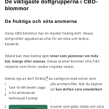
De viktigaste doftgrupperna i CBD-
blommor
De fruktiga och söta aromerna
Vissa CBD-blommor har en mycket fruktig doft. Dessa
doftprofiler uppskattas ofta för sin söta och läckra
karaktär.
Ibland kan man känna igen
toner som påminner om röda
bär, mango eller ananas.
Dessa aromer kommer ofta från
terpener som finns i andra tropiska växter.
Denna typ av doft förknippas vanligtvis med sorter som
utvecklar rika och uttrycksfulla aromprofiler. När du öppnar
Tack för ditt besök! Logga
en påse med fruktiga blommor
kan doften vara omedelbart
in för att hämta din
igenkännlig.
belöning på 5 poäng!
Dessa sorter väljs ofta av personer som gillar milda och söta
Anslutning