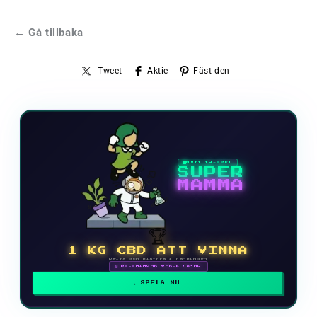
← Gå tillbaka
Tweet
Aktie
Fäst den
NYTT TV-SPEL
SUPER
MAMMA
🏆
1 KG CBD ATT VINNA
Delta och klättra i rankingen
🗓 BELÖNINGAR VARJE MÅNAD
SPELA NU