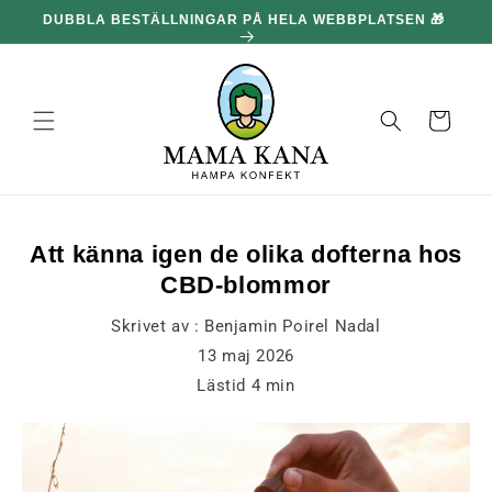
och gå
DUBBLA BESTÄLLNINGAR PÅ HELA WEBBPLATSEN 🎁
vidare till
innehållet
Korg
Att känna igen de olika dofterna hos
CBD-blommor
Skrivet av :
Benjamin Poirel Nadal
13 maj 2026
Lästid
4
min