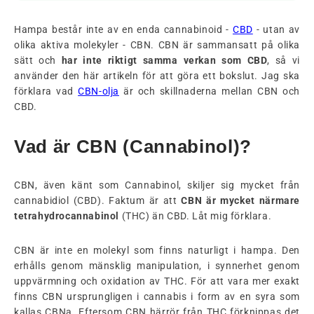
Hampa består inte av en enda cannabinoid -
CBD
- utan av
olika aktiva molekyler - CBN. CBN är sammansatt på olika
sätt och
har inte riktigt samma verkan som CBD
, så vi
använder den här artikeln för att göra ett bokslut. Jag ska
förklara vad
CBN-olja
är och skillnaderna mellan CBN och
CBD.
Vad är CBN (Cannabinol)?
CBN, även känt som Cannabinol, skiljer sig mycket från
cannabidiol (CBD). Faktum är att
CBN är mycket närmare
tetrahydrocannabinol
(THC) än CBD. Låt mig förklara.
CBN är inte en molekyl som finns naturligt i hampa. Den
erhålls genom mänsklig manipulation, i synnerhet genom
uppvärmning och oxidation av THC. För att vara mer exakt
finns CBN ursprungligen i cannabis i form av en syra som
kallas CBNa. Eftersom CBN härrör från THC förknippas det