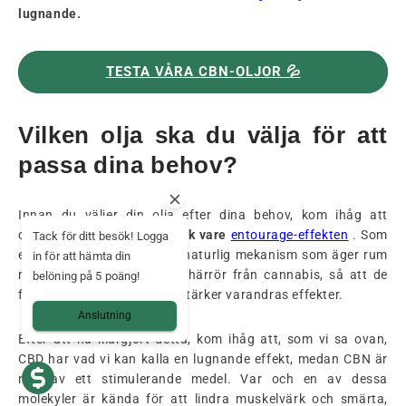
lugnande.
TESTA VÅRA CBN-OLJOR 💦
Vilken olja ska du välja för att
passa dina behov?
Innan du väljer din olja efter dina behov, kom ihåg att
cannabinoider
fungerar tack vare
entourage-effekten
. Som
Tack för ditt besök! Logga
en påminnelse är detta en naturlig mekanism som äger rum
in för att hämta din
mellan alla molekyler som härrör från cannabis, så att de
belöning på 5 poäng!
fungerar i symbios och förstärker varandras effekter.
Anslutning
Efter att ha klargjort detta, kom ihåg att, som vi sa ovan,
CBD har vad vi kan kalla en lugnande effekt, medan CBN är
mer av ett stimulerande medel. Var och en av dessa
molekyler är kända för att lindra muskelvärk och smärta,