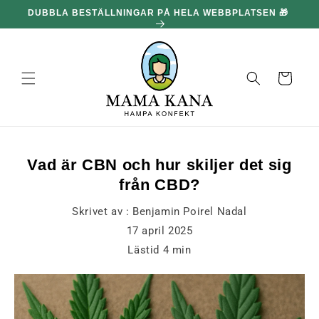
och gå
DUBBLA BESTÄLLNINGAR PÅ HELA WEBBPLATSEN 🎁
100
vidare till
innehållet
Korg
Vad är CBN och hur skiljer det sig
från CBD?
Skrivet av :
Benjamin Poirel Nadal
17 april 2025
Lästid
4
min