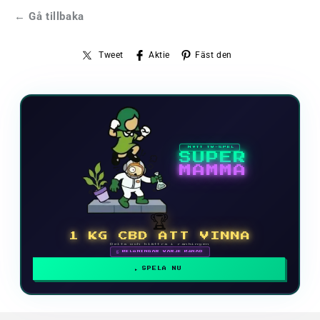
← Gå tillbaka
Tweet
Aktie
Fäst den
NYTT TV-SPEL
SUPER
MAMMA
🏆
1 KG CBD ATT VINNA
Delta och klättra i rankingen
🗓 BELÖNINGAR VARJE MÅNAD
SPELA NU