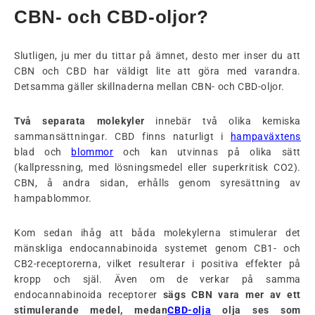
CBN- och CBD-oljor?
Slutligen, ju mer du tittar på ämnet, desto mer inser du att
CBN och CBD har väldigt lite att göra med varandra.
Detsamma gäller skillnaderna mellan CBN- och CBD-oljor.
Två separata molekyler
innebär två olika kemiska
sammansättningar. CBD finns naturligt i
hampaväxtens
blad och
blommor
och kan utvinnas på olika sätt
(kallpressning, med lösningsmedel eller superkritisk CO2).
CBN, å andra sidan, erhålls genom syresättning av
hampablommor.
Kom sedan ihåg att båda molekylerna stimulerar det
mänskliga endocannabinoida systemet genom CB1- och
CB2-receptorerna, vilket resulterar i positiva effekter på
kropp och själ. Även om de verkar på samma
endocannabinoida receptorer
sägs CBN vara mer av ett
stimulerande medel, medan
CBD-olja
olja ses som