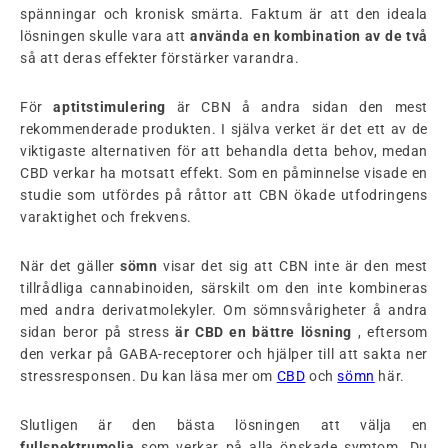
spänningar och kronisk smärta. Faktum är att den ideala
lösningen skulle vara att
använda en kombination av de två
så att deras effekter förstärker varandra.
För
aptitstimulering
är CBN å andra sidan den mest
rekommenderade produkten. I själva verket är det ett av de
viktigaste alternativen för att behandla detta behov, medan
CBD verkar ha motsatt effekt. Som en påminnelse visade en
studie som utfördes på råttor att CBN ökade utfodringens
varaktighet och frekvens.
När det gäller
sömn
visar det sig att CBN inte är den mest
tillrådliga cannabinoiden, särskilt om den inte kombineras
med andra derivatmolekyler. Om sömnsvårigheter å andra
sidan beror på stress
är CBD en bättre lösning
, eftersom
den verkar på GABA-receptorer och hjälper till att sakta ner
stressresponsen. Du kan läsa mer om
CBD
och
sömn
här.
Slutligen är den bästa lösningen att välja en
fullspektrumolja
som verkar på alla önskade symtom. Du