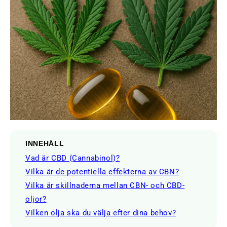
INNEHÅLL
Vad är CBD (Cannabinol)?
Vilka är de potentiella effekterna av CBN?
Vilka är skillnaderna mellan CBN- och CBD-
oljor?
Vilken olja ska du välja efter dina behov?