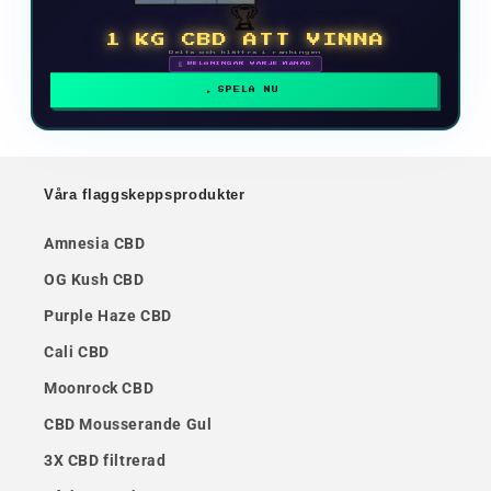
🏆
1 KG CBD ATT VINNA
Delta och klättra i rankingen
🗓 BELÖNINGAR VARJE MÅNAD
SPELA NU
Våra flaggskeppsprodukter
Amnesia CBD
OG Kush CBD
Purple Haze CBD
Cali CBD
Moonrock CBD
CBD Mousserande Gul
3X CBD filtrerad