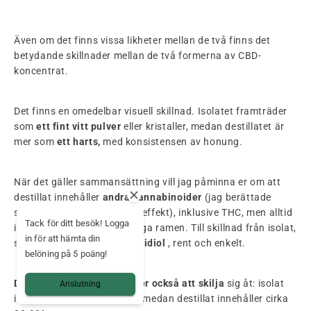
Även om det finns vissa likheter mellan de två finns det
betydande skillnader mellan de två formerna av CBD-
koncentrat.
Det finns en omedelbar visuell skillnad. Isolatet framträder
som
ett fint vitt pulver
eller kristaller, medan destillatet är
mer som
ett harts,
med konsistensen av honung.
När det gäller sammansättning vill jag påminna er om att
destillat innehåller
andra cannabinoider
(jag berättade
särskilt om dess följeslagareffekt), inklusive THC, men alltid
Tack för ditt besök! Logga
inom den europeiska rättsliga ramen. Till skillnad från isolat,
in för att hämta din
som
bara
innehåller
cannabidiol
, rent och enkelt.
belöning på 5 poäng!
Deras CBD-innehåll
kommer också att skilja
sig åt: isolat
Anslutning
innehåller upp till 99% CBD, medan destillat innehåller cirka