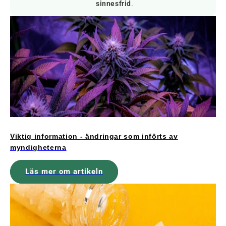
sinnesfrid
.
Viktig information - ändringar som införts av
myndigheterna
Läs mer om artikeln