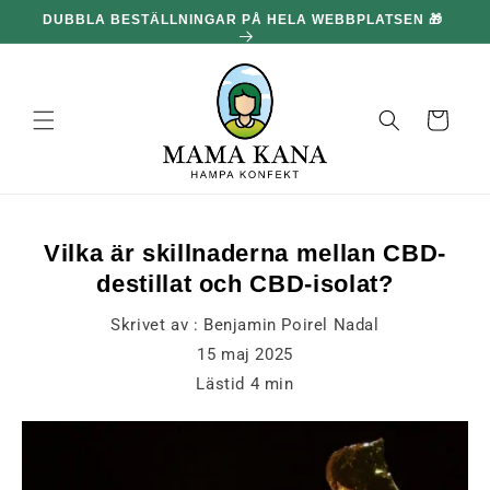
och gå
DUBBLA BESTÄLLNINGAR PÅ HELA WEBBPLATSEN 🎁
100
vidare till
innehållet
Korg
Vilka är skillnaderna mellan CBD-
destillat och CBD-isolat?
Skrivet av :
Benjamin Poirel Nadal
15 maj 2025
Lästid
4
min