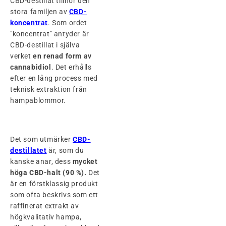
CBD-destillat tillhör den
stora familjen av
CBD-
koncentrat
. Som ordet
"koncentrat" antyder är
CBD-destillat i själva
verket
en renad form av
cannabidiol
. Det erhålls
efter en lång process med
teknisk extraktion från
hampablommor.
Det som utmärker
CBD-
destillatet
är, som du
kanske anar, dess
mycket
höga CBD-halt (90 %).
Det
är en förstklassig produkt
som ofta beskrivs som ett
raffinerat extrakt av
högkvalitativ hampa,