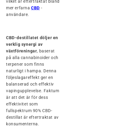
vilket är eftertraktat bland
mer erfarna
CBD
-
användare.
CBD-destillatet döljer en
verklig synergi av
växtföreningar
, baserat
på alla cannabinoider och
terpener som finns
naturligt i hampa. Denna
följeslagareffekt ger en
balanserad och effektiv
vapingupplevelse. Faktum
är att det är för dess
effektivitet som
fullspektrum 90% CBD-
destillat är eftertraktat av
konsumenterna.