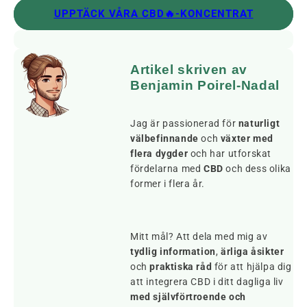
UPPTÄCK VÅRA CBD🔥-KONCENTRAT
Artikel skriven av
Benjamin Poirel-Nadal
Jag är passionerad för
naturligt
välbefinnande
och
växter med
flera dygder
och har utforskat
fördelarna med
CBD
och dess olika
former i flera år.
Mitt mål? Att dela med mig av
tydlig information
,
ärliga åsikter
och
praktiska råd
för att hjälpa dig
att integrera CBD i ditt dagliga liv
med självförtroende och