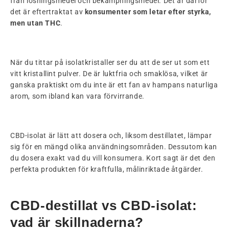
från lösningsmedel och bekämpningsmedel. Det är därför
det är eftertraktat av
konsumenter som letar efter styrka,
men utan THC
.
När du tittar på isolatkristaller ser du att de ser ut som ett
vitt kristallint pulver. De är luktfria och smaklösa, vilket är
ganska praktiskt om du inte är ett fan av hampans naturliga
arom, som ibland kan vara förvirrande.
CBD-isolat är lätt att dosera och, liksom destillatet, lämpar
sig för en mängd olika användningsområden. Dessutom kan
du dosera exakt vad du vill konsumera. Kort sagt är det den
perfekta produkten för kraftfulla, målinriktade åtgärder.
CBD-destillat vs CBD-isolat:
vad är skillnaderna?