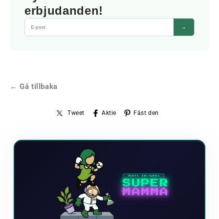
erbjudanden!
→
← Gå tillbaka
Tweet
Aktie
Fäst den
NYTT TV-SPEL
SUPER
MAMMA