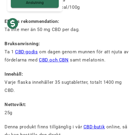
Anslutning
Energiinnehåll
: 233kcal/100g
EFSA:s rekommendation:
Ta inte mer än 50 mg CBD per dag.
Bruksanvisning:
Ta 1
CBD-godis
om dagen genom munnen för att njuta av
fördelarna med
CBD och CBN
samt melatonin.
Innehåll:
Varje flaska innehåller 35 sugtabletter, totalt 1400 mg
CBD.
Nettovikt:
25g
Denna produkt finns tillgänglig i vår
CBD-butik
online, så