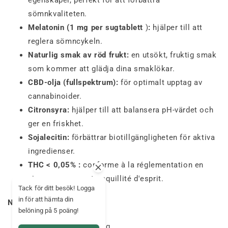
egenskaper, perfekt för att förbättra
sömnkvaliteten.
Melatonin (1 mg per sugtablett
)
:
hjälper till att
reglera sömncykeln.
Naturlig smak av röd frukt:
en utsökt, fruktig smak
som kommer att glädja dina smaklökar.
CBD-olja (fullspektrum):
för optimalt upptag av
cannabinoider.
Citronsyra:
hjälper till att balansera pH-värdet och
ger en friskhet.
Sojalecitin:
förbättrar biotillgängligheten för aktiva
ingredienser.
THC < 0,05% :
conforme à la réglementation en
vigueur pour une tranquillité d'esprit.
Tack för ditt besök! Logga
in för att hämta din
Näringsvärde :
belöning på 5 poäng!
Kolhydrater
: 88g/100g