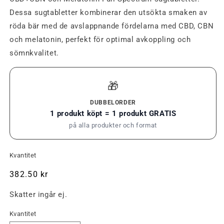
Dessa sugtabletter kombinerar den utsökta smaken av
röda bär med de avslappnande fördelarna med CBD, CBN
och melatonin, perfekt för optimal avkoppling och
sömnkvalitet.
🎁
DUBBELORDER
1 produkt köpt = 1 produkt GRATIS
på alla produkter och format
Kvantitet
Ordinarie
382.50 kr
pris
Skatter ingår ej.
Kvantitet