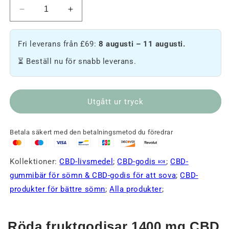
Minska
Öka
CBD
mängden
1400
Bonbons
Fri leverans från £69:
8 augusti – 11 augusti.
mg
CBD
+
1400
⏳ Beställ nu för snabb leverans.
Melatonin
mg
godis
+
-
Mélatonine
Röda
-
Utgått ur tryck
frukter
Fruits
rouges
🫐
🫐
Betala säkert med den betalningsmetod du föredrar
Kollektioner:
CBD-livsmedel
;
CBD-godis 🍬
;
CBD-
gummibär för sömn & CBD-godis för att sova
;
CBD-
produkter för bättre sömn
;
Alla produkter
;
Röda fruktgodisar 1400 mg CBD