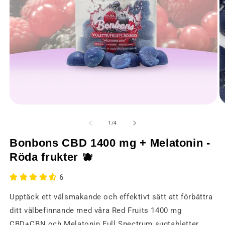
Öppna
Ö
media
m
1
2
av
1
/
4
i
i
ett
et
Bonbons CBD 1400 mg + Melatonin -
modalt
m
fönster
fö
Röda frukter 🫐
6
Upptäck ett välsmakande och effektivt sätt att förbättra
ditt välbefinnande med våra Red Fruits 1400 mg
CBD+CBN och Melatonin Full Spectrum sugtabletter.