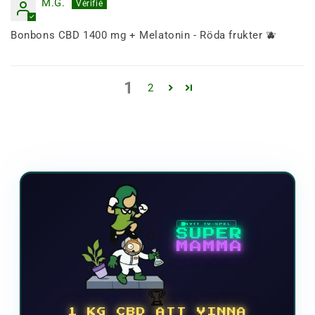
M.G.
Bonbons CBD 1400 mg + Melatonin - Röda frukter 🫐
1
2
NYTT TV-SPEL
SUPER
MAMMA
🏆
1 KG CBD ATT VINNA