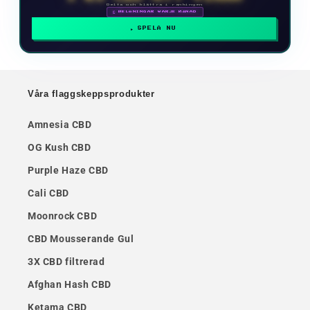
Delta och klättra i rankingen
🗓 BELÖNINGAR VARJE MÅNAD
SPELA NU
Våra flaggskeppsprodukter
Amnesia CBD
OG Kush CBD
Purple Haze CBD
Cali CBD
Moonrock CBD
CBD Mousserande Gul
3X CBD filtrerad
Afghan Hash CBD
Ketama CBD