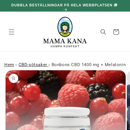
och gå
DUBBLA BESTÄLLNINGAR PÅ HELA WEBBPLATSEN 🎁
100
vidare till
innehållet
Korg
Hem
›
CBD-sötsaker
›
Bonbons CBD 1400 mg + Melatonin - 
 till
roduktinformation