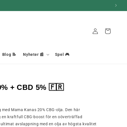
Anslutning
Korg
Blog 📝
Nyheter 📰
Spel 🎮
0% + CBD 5% 🇫🇷
ng med Mama Kanas 20% CBG-olja. Den här
en kraftfull CBG-boost för en oöverträffad
 ultimat avslappning med en olja av högsta kvalitet