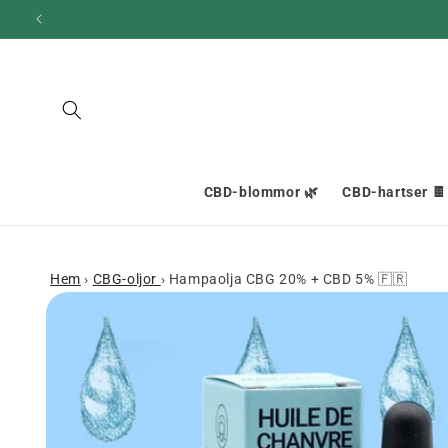
och gå
10
vidare till
innehållet
CBD-blommor 🌿
CBD-hartser 🍫
Hem
›
CBG-oljor
›
Hampaolja CBG 20% + CBD 5% 🇫🇷
Gå till
produktinformation