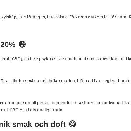
 i kylskåp, inte förångas, inte rökas. Förvaras oåtkomligt för bar
l 20% 😄
gerol (CBG), en icke-psykoaktiv cannabinoid som samverkar med kr
för att lindra smärta och inflammation, hjälpa till att reglera h
iera från person till person beroende på faktorer som individuell kä
ill CBG-olja i din dagliga rutin.
ik smak och doft 😋