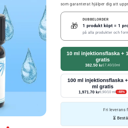
som garanterat hjälper dig att upp
DUBBELORDER
🎁
1 produkt köpt = 1 p
på alla produkter och for
10 ml injektionsflaska + 
gratis
382.50 kr
17,40/10ml
100 ml injektionsflaska 
ml gratis
1,971.70 kr
8,90/10 ml
-48%
Fri leverans
⏳ Bestä