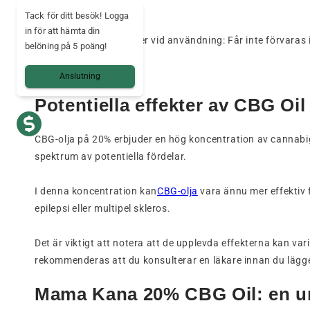
Tack för ditt besök! Logga
in för att hämta din
⚠️ Försiktighetsåtgärder vid användning: Får inte förvaras
belöning på 5 poäng!
Anslutning
Potentiella effekter av CBG Oi
CBG-olja på 20% erbjuder en hög koncentration av cannabi
spektrum av potentiella fördelar.
I denna koncentration kan
CBG-olja
vara ännu mer effektiv 
epilepsi eller multipel skleros.
Det är viktigt att notera att de upplevda effekterna kan var
rekommenderas att du konsulterar en läkare innan du lägger t
Mama Kana 20% CBG Oil: en un