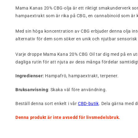
Mama Kanas 20% CBG-olja är ett riktigt smakunderverk som 
hampaextrakt som är rika på CBG, en cannabinoid som är k
Med sin höga koncentration av CBG erbjuder denna olja inte
alternativ för dem som söker en unik och njutbar sensorisk
Varje droppe Mama Kana 20% CBG Oil tar dig med på en utsök
dagliga rutin för att njuta av dess många fördelar samtid
Ingredienser:
Hampafrö, hampaextrakt, terpener.
Bruksanvisning
: Skaka väl före användning.
Beställ denna sort enkelt i vår
CBD-butik
. Dela gärna med d
Denna produkt är inte avsedd för livsmedelsbruk.