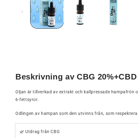
i
ett
modalt
fönster
Beskrivning av CBG 20%+CBD 
Oljan är tillverkad av extrakt och kallpressade hampafrön 
6-fettsyror.
Odlingen av hampan som den utvinns från, som respekterar
🌿 Utdrag från CBG