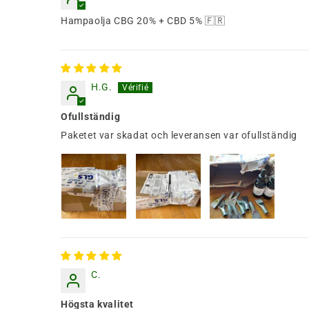
Hampaolja CBG 20% + CBD 5% 🇫🇷
H.G.
Ofullständig
Paketet var skadat och leveransen var ofullständig
C.
Högsta kvalitet