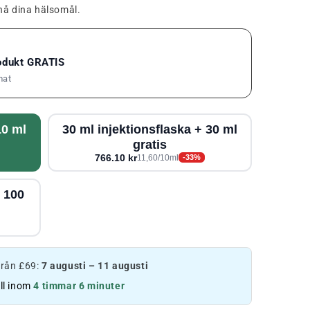
nå dina hälsomål.
rodukt GRATIS
mat
10 ml
30 ml injektionsflaska + 30 ml
gratis
766.10 kr
11,60/10ml
-33%
+ 100
 från £69:
7 augusti – 11 augusti
ll inom
4 timmar 6 minuter