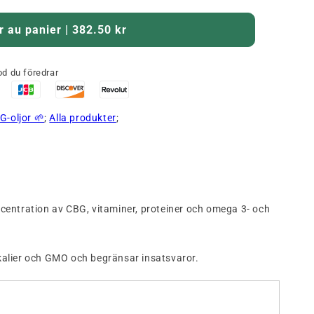
r au panier | 382.50 kr
d du föredrar
G-oljor 🌱
;
Alla produkter
;
ncentration av CBG, vitaminer, proteiner och omega 3- och
kalier och GMO och begränsar insatsvaror.