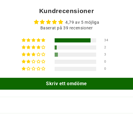
Kundrecensioner
4,79 av 5 möjliga
Baserat på 39 recensioner
34
2
3
0
0
Skriv ett omdöme