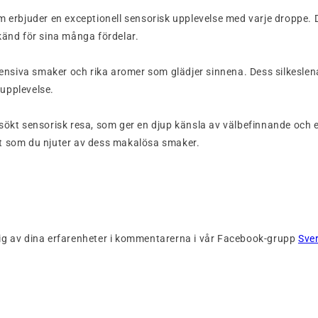
erbjuder en exceptionell sensorisk upplevelse med varje droppe. D
änd för sina många fördelar.
nsiva smaker och rika aromer som glädjer sinnena. Dess silkeslena 
 upplevelse.
t sensorisk resa, som ger en djup känsla av välbefinnande och en 
igt som du njuter av dess makalösa smaker.
ig av dina erfarenheter i kommentarerna i vår Facebook-grupp
Sve