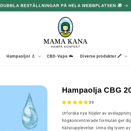
0 G GRATIS FÖR VARJE 1,096.00 kr DU HANDLAR FÖR 🔥
Hampaoljor 💧
CBD-Vape ☁️
Diverse produkter 🖍️
Hampaolja CBG 2
39
Utforska nya höjder av avslappni
högkoncentrerade formulan ger dig 
hälsoupplevelse. Unna dig lyxen av