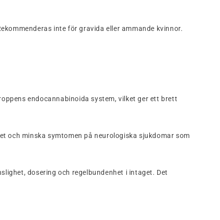
n. Rekommenderas inte för gravida eller ammande kvinnor.
oppens endocannabinoida system, vilket ger ett brett
umöret och minska symtomen på neurologiska sjukdomar som
nslighet, dosering och regelbundenhet i intaget. Det