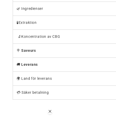
🌿 Ingredienser
🧪Extraktion
🔬Koncentration av CBG
🍭
Saveurs
🚚
Leverans
🌍 Land för leverans
💳 Säker betalning