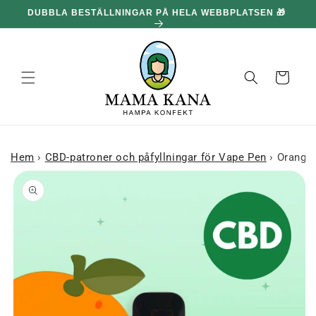
och gå
DUBBLA BESTÄLLNINGAR PÅ HELA WEBBPLATSEN 🎁
100
vidare till
innehållet
Korg
Hem
›
CBD-patroner och påfyllningar för Vape Pen
›
Orange 
 till
roduktinformation