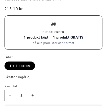
Ordinarie
218.10 kr
pris
🎁
DUBBELORDER
1 produkt köpt = 1 produkt GRATIS
på alla produkter och format
Enhet
1 + 1 patron
Skatter ingår ej.
Kvantitet
Minska
Öka
mängden
mängden