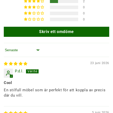
2
0
0
0
Skriv ett omdöme
Sortera efter
23 juni 2026
P.d.l.
Cool
En stilfull möbel som är perfekt för att koppla av precis
där du vill.
5 juni 2026