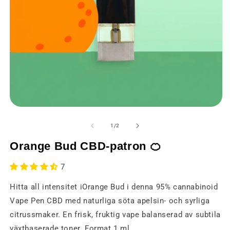
Öppna
Ö
media
m
1
2
från
1
/
2
i
i
ett
et
Orange Bud CBD-patron 🍊
modalt
m
fönster
fö
7
Hitta all intensitet iOrange Bud i denna 95% cannabinoid
Vape Pen CBD med naturliga söta apelsin- och syrliga
citrussmaker. En frisk, fruktig vape balanserad av subtila
växtbaserade toner. Format 1 ml.