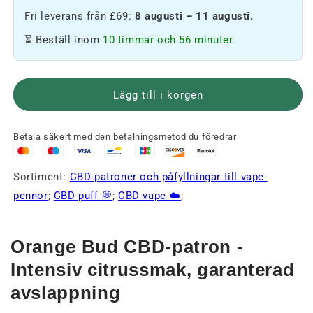
Orange
Orange
Fri leverans från £69:
8 augusti – 11 augusti.
Bud
Bud
CBD-
CBD-
⏳ Beställ inom
10 timmar och 56 minuter.
patron
patron
🍊
🍊
Lägg till i korgen
Betala säkert med den betalningsmetod du föredrar
Sortiment:
CBD-patroner och påfyllningar till vape-
pennor
;
CBD-puff 💭
;
CBD-vape ☁️
;
Orange Bud CBD-patron -
Intensiv citrussmak, garanterad
avslappning