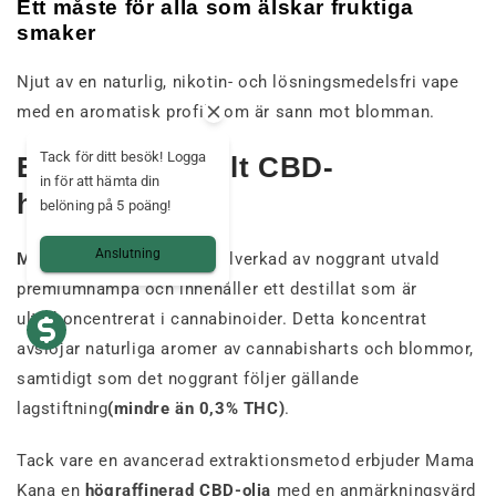
Ett måste för alla som älskar fruktiga
smaker
Njut av en naturlig, nikotin- och lösningsmedelsfri vape
med en aromatisk profil som är sann mot blomman.
Tack för ditt besök! Logga
Ett exceptionellt CBD-
in för att hämta din
hampaextrakt
belöning på 5 poäng!
Anslutning
Mama Kana CBD Pen
är tillverkad av noggrant utvald
premiumhampa och innehåller ett destillat som är
ultrakoncentrerat i cannabinoider. Detta koncentrat
avslöjar naturliga aromer av cannabisharts och blommor,
samtidigt som det noggrant följer gällande
lagstiftning
(mindre än 0,3% THC)
.
Tack vare en avancerad extraktionsmetod erbjuder Mama
Kana en
högraffinerad CBD-olja
med en anmärkningsvärd