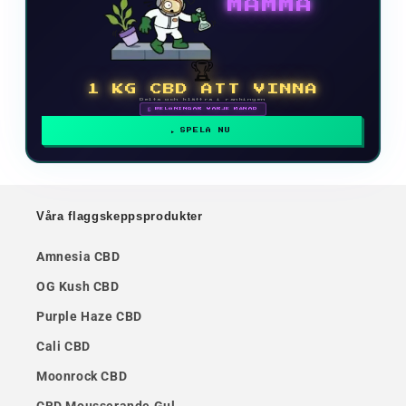
MAMMA
🏆
1 KG CBD ATT VINNA
Delta och klättra i rankingen
🗓 BELÖNINGAR VARJE MÅNAD
SPELA NU
Våra flaggskeppsprodukter
Amnesia CBD
OG Kush CBD
Purple Haze CBD
Cali CBD
Moonrock CBD