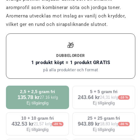
aromprofil som kombinerar söta och jordiga toner.
Aromerna utvecklas mot inslag av vanilj och kryddor,
vilket ger en rund och sirapsliknande slutnot.
🎁
DUBBELORDER
1 produkt köpt = 1 produkt GRATIS
på alla produkter och format
2,5 + 2,5 gram fri
5 + 5 gram fri
135.78 kr
243.64 kr
27.16 kr/g
24,31 kr/g
-10 %
Ej tillgänglig
Ej tillgänglig
10 + 10 gram fri
25 + 25 gram fri
432.53 kr
943.89 kr
21,57 kr/g
18,83 kr/g
-20 %
-30 %
Ej tillgänglig
Ej tillgänglig