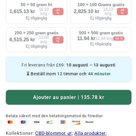
50 + 50 gram fri
100 + 100 Grams gratis
16,10
14,13
-41
-48
1,615.13 kr
2,825.10 kr
%
%
kr/g
kr/g
Ej tillgänglig
Ej tillgänglig
250 + 250 gram gratis
500 + 500 gram gratis
13,03
11.94 kr
-52
11,94 kr/g
6,515.25 kr
-56 %
%
kr/g
Ej tillgänglig
Ej tillgänglig
Fri leverans från £69:
10 augusti – 13 augusti
⏳ Beställ inom
12
timmar och
44 minuter
Ajouter au panier | 135.78 kr
Betala säkert med den betalningsmetod du föredrar
Kollektioner:
CBD-blommor 🌿
;
Alla produkter
;