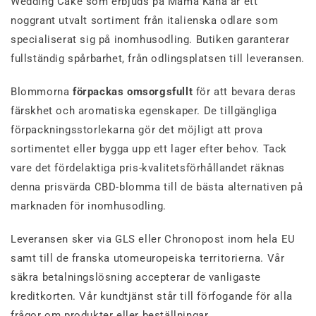
Wedding Cake som erbjuds på Mama Kana är ett
noggrant utvalt sortiment från italienska odlare som
specialiserat sig på inomhusodling. Butiken garanterar
fullständig spårbarhet, från odlingsplatsen till leveransen.
Blommorna
förpackas omsorgsfullt
för att bevara deras
färskhet och aromatiska egenskaper. De tillgängliga
förpackningsstorlekarna gör det möjligt att prova
sortimentet eller bygga upp ett lager efter behov. Tack
vare det fördelaktiga pris-kvalitetsförhållandet räknas
denna prisvärda CBD-blomma till de bästa alternativen på
marknaden för inomhusodling.
Leveransen sker via GLS eller Chronopost inom hela EU
samt till de franska utomeuropeiska territorierna. Vår
säkra betalningslösning accepterar de vanligaste
kreditkorten. Vår kundtjänst står till förfogande för alla
frågor om produkter eller beställningar.