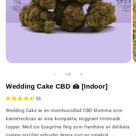
Öppna
Ö
media
m
1
2
av
1
/
3
i
i
ett
et
Wedding Cake CBD 🍰 [Indoor]
modalt
m
fönster
fö
53
Wedding Cake är en inomhusodlad CBD-blomma som
kännetecknas av sina kompakta, noggrant trimmade
toppar. Med sin ljusgröna färg som framhävs av delikata
orange pistiller erbjuder denna sort en smakrik