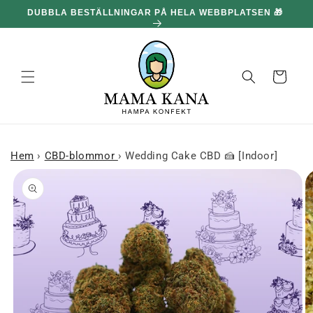
och gå
DUBBLA BESTÄLLNINGAR PÅ HELA WEBBPLATSEN 🎁
100
vidare till
innehållet
Korg
Hem
›
CBD-blommor
›
Wedding Cake CBD 🍰 [Indoor]
 till
roduktinformation