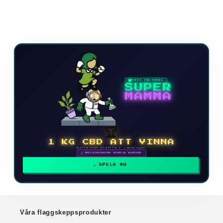
NYTT TV-SPEL
SUPER
MAMMA
🏆
1 KG CBD ATT VINNA
Delta och klättra i rankingen
🗓 BELÖNINGAR VARJE MÅNAD
SPELA NU
Våra flaggskeppsprodukter