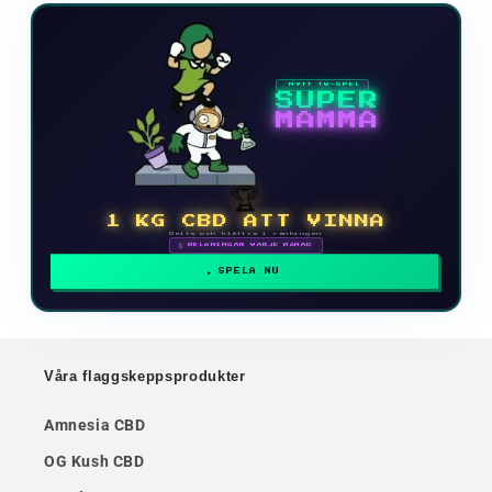
NYTT TV-SPEL
SUPER
MAMMA
🏆
1 KG CBD ATT VINNA
Delta och klättra i rankingen
🗓 BELÖNINGAR VARJE MÅNAD
SPELA NU
Våra flaggskeppsprodukter
Amnesia CBD
OG Kush CBD