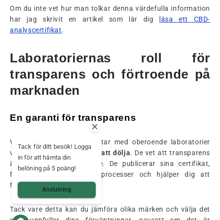
Om du inte vet hur man tolkar denna värdefulla information
har jag skrivit en artikel som lär dig
läsa ett CBD-
analyscertifikat
.
Laboratoriernas roll för
transparens och förtroende på
marknaden
En garanti för transparens
Varumärken som samarbetar med oberoende laboratorier
Tack för ditt besök! Logga
visar att de
inte har något att dölja
. De vet att transparens
in för att hämta din
är grunden för förtroende. De publicerar sina certifikat,
belöning på 5 poäng!
förklarar sina extraktionsprocesser och hjälper dig att
förstå resultaten.
Anslutning
Tack vare detta kan du jämföra olika märken och välja det
som uppfyller dina förväntningar, oavsett om det är