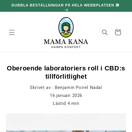
och gå
DUBBLA BESTÄLLNINGAR PÅ HELA WEBBPLATSEN 🎁
100
vidare till
innehållet
Korg
Oberoende laboratoriers roll i CBD:s
tillförlitlighet
Skrivet av :
Benjamin Poirel Nadal
16 januari 2026
Lästid
4
min