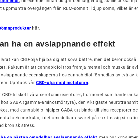
-blommor
, till exempel innan du går och lägger dig, skulle också hjäl
 uppmuntra övergången från REM-sömn till djup sömn, vilket är en
sömnprodukter
här.
an ha en avslappnande effekt
klarat kan CBD-olja hjälpa dig att sova bättre, men det beror också
ter
. Faktum är att cannabidiol tros främja mental och muskulär av
avslappnande egenskaperna hos cannabidiol förmedlas av två av 
tem. Upptäck vår
CBD-olja med melatonin
.
r CBD-tillskott våra serotoninreceptorer, hormonet som hanterar kä
n hos GABA (gamma-aminosmörsyra), den viktigaste neurotransmi
skott med cannabidiol hjälper GABA att binda till sina receptorer o
ntal och muskulär, i det omedelbara svaret på en stressig situati
ad kronisk stress.
 ha en nästan omedelbar avslappnande effekt
, men hur konsumer