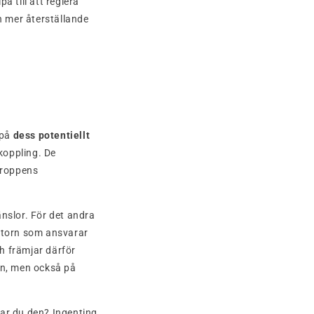
pa till att reglera
 mer återställande
 på
dess potentiellt
koppling. De
kroppens
nslor. För det andra
ttorn som ansvarar
ch främjar därför
on, men också på
ar du den? Ingenting