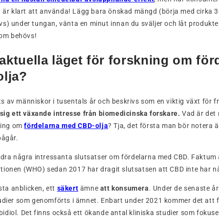
et är klart att använda! Lägg bara önskad mängd (börja med cirka 
s) under tungan, vänta en minut innan du sväljer och låt produkte
 som behövs!
 aktuella läget för forskning om för
lja?
 av människor i tusentals år och beskrivs som en viktig växt för 
 sig ett växande intresse från biomedicinska forskare.
Vad är det
kning om
fördelarna med CBD-olja
? Tja, det första man bör notera 
pågår.
 dra några intressanta slutsatser om fördelarna med CBD. Faktum 
tionen (WHO) sedan 2017 har dragit slutsatsen att CBD inte har nå
rsta anblicken, ett
säkert
ämne
att konsumera
. Under de senaste år
tudier som genomförts i ämnet. Enbart under 2021 kommer det att f
diol. Det finns också ett ökande antal kliniska studier som fokuser