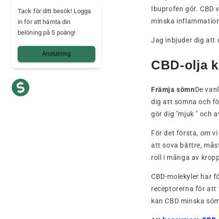
Ibuprofen gör. CBD v
Tack för ditt besök! Logga
minska inflammation
in för att hämta din
belöning på 5 poäng!
Jag inbjuder dig at
Anslutning
CBD-olja k
Främja sömn
De vanl
dig att somna och fö
gör dig
"mjuk
"
och a
För det första, om vi
att sova bättre, mås
roll i många av kropp
CBD-molekyler har f
receptorerna för att
kan CBD minska sömna