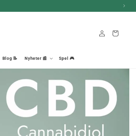
Korg
Anslutning
Blog 📝
Nyheter 📰
Spel 🎮