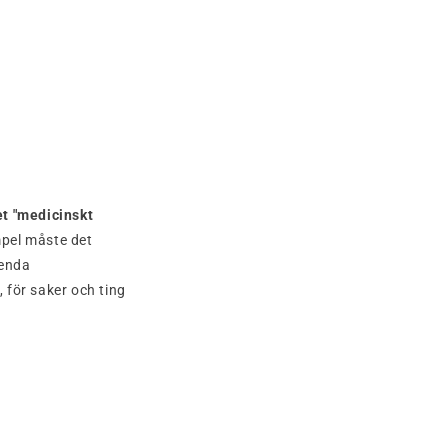
et "medicinskt
mpel måste det
 enda
 för saker och ting