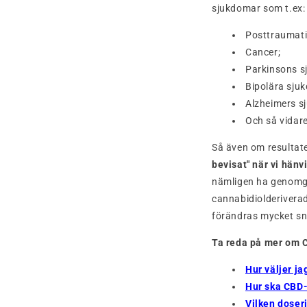
sjukdomar som t.ex:
Posttraumati
Cancer;
Parkinsons s
Bipolära sju
Alzheimers s
Och så vidare
Så även om resultat
bevisat" när vi hänvi
nämligen ha genomgått
cannabidiolderiverad
förändras mycket sn
Ta reda på mer om 
Hur väljer j
Hur ska CBD
Vilken doser