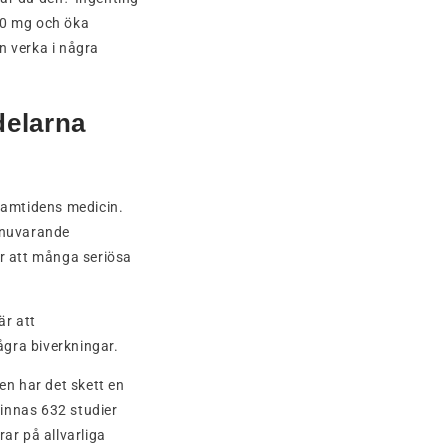
30 mg och öka
n verka i några
delarna
framtidens medicin.
 nuvarande
är att många seriösa
är att
gra biverkningar.
en har det skett en
innas 632 studier
ar på allvarliga