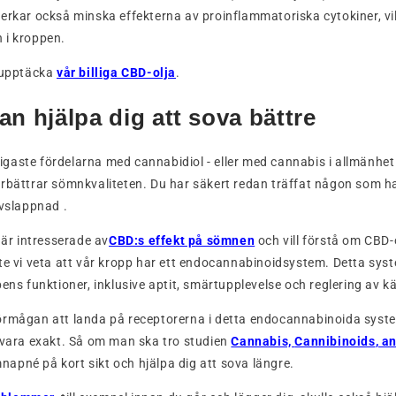
erkar också minska effekterna av proinflammatoriska cytokiner, vilke
 i kroppen.
t upptäcka
vår billiga CBD-olja
.
an hjälpa dig att sova bättre
igaste fördelarna med cannabidiol - eller med cannabis i allmänhet -
rbättrar sömnkvaliteten. Du har säkert redan träffat någon som h
vslappnad
.
 är intresserade av
CBD:s effekt på sömnen
och vill förstå om CBD-
te vi veta att vår kropp har ett endocannabinoidsystem. Detta syst
ens funktioner, inklusive aptit, smärtupplevelse och reglering av kä
örmågan att landa på receptorerna i detta endocannabinoida syst
 vara exakt. Så om man ska tro studien
Cannabis,
Cannibinoids
, a
pné på kort sikt och hjälpa dig att sova längre.