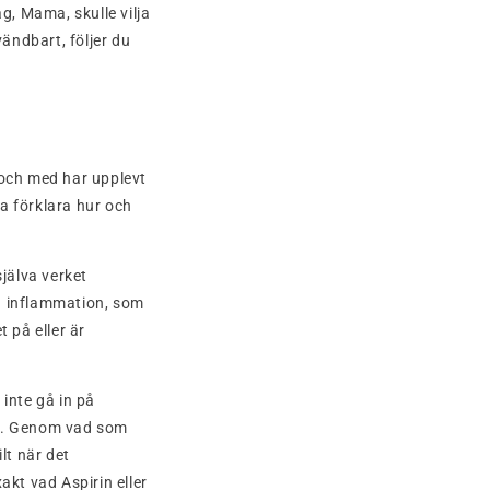
ag, Mama, skulle vilja
ändbart, följer du
l och med har upplevt
ka förklara hur och
själva verket
g inflammation, som
 på eller är
inte gå in på
ätt. Genom vad som
ilt när det
akt vad Aspirin eller