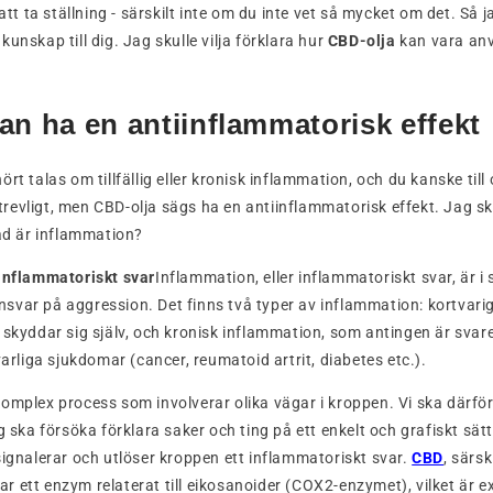
 att ta ställning - särskilt inte om du inte vet så mycket om det. Så j
unskap till dig. Jag skulle vilja förklara hur
CBD-olja
kan vara anv
an ha en antiinflammatorisk effekt
rt talas om tillfällig eller kronisk inflammation, och du kanske til
e trevligt, men CBD-olja sägs ha en antiinflammatorisk effekt. Jag s
vad är inflammation?
 inflammatoriskt svar
Inflammation, eller inflammatoriskt svar, är i 
svar på aggression. Det finns två typer av inflammation: kortvari
 skyddar sig själv, och kronisk inflammation, som antingen är svaret
varliga sjukdomar (cancer, reumatoid artrit, diabetes etc.).
omplex process som involverar olika vägar i kroppen. Vi ska därför 
ag ska försöka förklara saker och ting på ett enkelt och grafiskt s
signalerar och utlöser kroppen ett inflammatoriskt svar.
CBD
, särsk
 ett enzym relaterat till eikosanoider (COX2-enzymet), vilket är ex