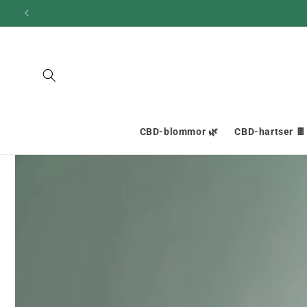
och gå
vidare till
innehållet
CBD-blommor 🌿
CBD-hartser 🍫