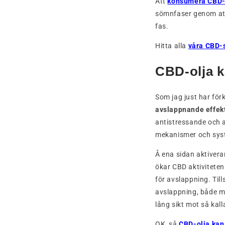
Att
konsumera CBD
sömnfaser genom att
fas.
Hitta alla
våra CBD-
CBD-olja k
Som jag just har för
avslappnande effek
antistressande och 
mekanismer och sys
Å ena sidan aktivera
ökar CBD aktivitete
för avslappning. Till
avslappning, både me
lång sikt mot så kall
OK, så
CBD-olja kan