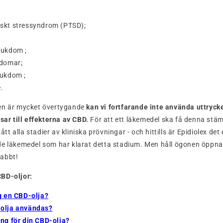
skt stressyndrom (PTSD);
jukdom ;
kdomar;
jukdom ;
.
en är mycket övertygande
kan vi fortfarande inte använda uttryck
sar till effekterna av CBD.
För att ett läkemedel ska få denna stä
 alla stadier av kliniska prövningar - och hittills är Epidiolex det
e läkemedel som har klarat detta stadium. Men håll ögonen öppna,
abbt!
CBD-oljor:
ag en CBD-olja?
-olja användas?
ing för din CBD-olja?