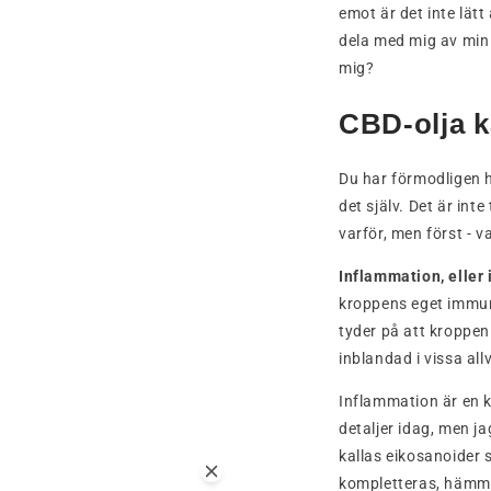
emot är det inte lätt
dela med mig av min k
mig?
CBD-olja k
Du har förmodligen hö
det själv. Det är int
varför, men först - 
Inflammation, eller
kroppens eget immun
tyder på att kroppen
inblandad i vissa all
Inflammation är en k
detaljer idag, men j
kallas eikosanoider 
kompletteras, hämmar