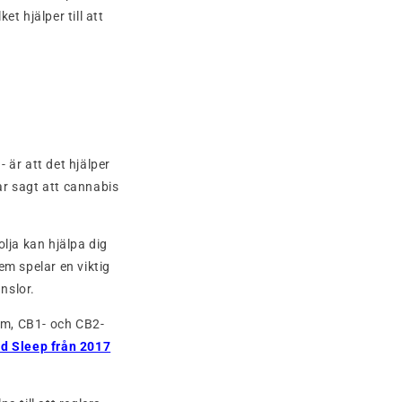
t hjälper till att
 är att det hjälper
ar sagt att cannabis
olja kan hjälpa dig
em spelar en viktig
nslor.
em, CB1- och CB2-
nd Sleep från 2017