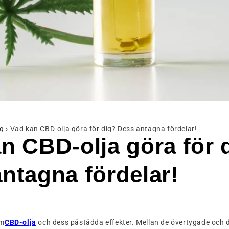
g
›
Vad kan CBD-olja göra för dig? Dess antagna fördelar!
n CBD-olja göra för 
ntagna fördelar!
om
CBD-olja
och dess påstådda effekter. Mellan de övertygade och 