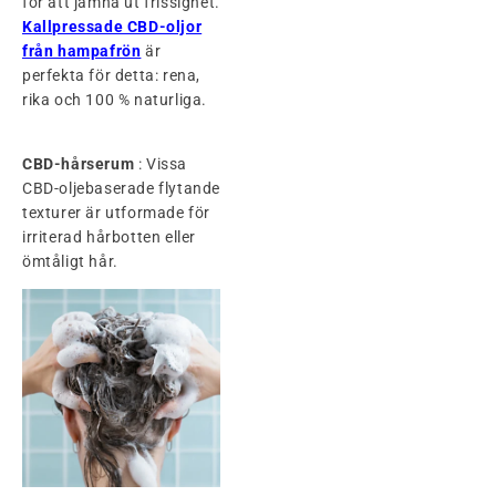
för att jämna ut frissighet.
Kallpressade CBD-oljor
från hampafrön
är
perfekta för detta: rena,
rika och 100 % naturliga.
CBD-hårserum
: Vissa
CBD-oljebaserade flytande
texturer är utformade för
irriterad hårbotten eller
ömtåligt hår.