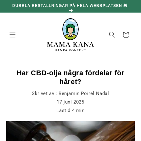
och gå
DUBBLA BESTÄLLNINGAR PÅ HELA WEBBPLATSEN 🎁
100
vidare till
innehållet
Korg
Har CBD-olja några fördelar för
håret?
Skrivet av :
Benjamin Poirel Nadal
17 juni 2025
Lästid
4
min