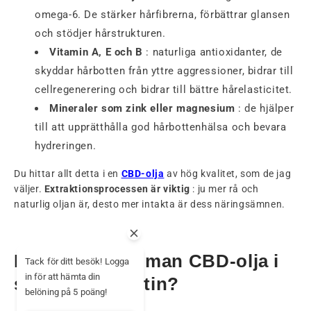
omega-6. De stärker hårfibrerna, förbättrar glansen
och stödjer hårstrukturen.
Vitamin A, E och B
: naturliga antioxidanter, de
skyddar hårbotten från yttre aggressioner, bidrar till
cellregenerering och bidrar till bättre hårelasticitet.
Mineraler som zink eller magnesium
: de hjälper
till att upprätthålla god hårbottenhälsa och bevara
hydreringen.
Du hittar allt detta i en
CBD-olja
av hög kvalitet, som de jag
väljer.
Extraktionsprocessen är viktig
: ju mer rå och
naturlig oljan är, desto mer intakta är dess näringsämnen.
Hur integrerar man CBD-olja i
Tack för ditt besök! Logga
in för att hämta din
sin hårvårdsrutin?
belöning på 5 poäng!