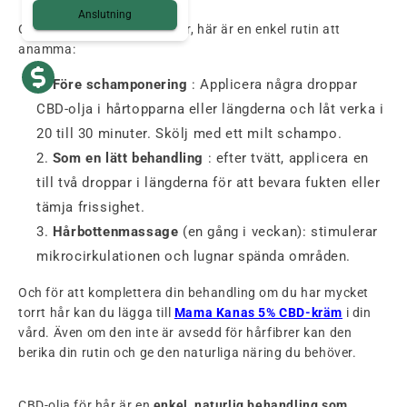
Anslutning
Oavsett vilken hårtyp du har, här är en enkel rutin att
anamma:
Före schamponering
: Applicera några droppar
CBD-olja i hårtopparna eller längderna och låt verka i
20 till 30 minuter. Skölj med ett milt schampo.
Som en lätt behandling
: efter tvätt, applicera en
till två droppar i längderna för att bevara fukten eller
tämja frissighet.
Hårbottenmassage
(en gång i veckan): stimulerar
mikrocirkulationen och lugnar spända områden.
Och för att komplettera din behandling om du har mycket
torrt hår kan du lägga till
Mama Kanas 5% CBD-kräm
i din
vård. Även om den inte är avsedd för hårfibrer kan den
berika din rutin och ge den naturliga näring du behöver.
CBD-olja för hår är en
enkel, naturlig behandling som