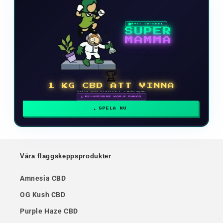
NYTT TV-SPEL
SUPER
MAMMA
🏆
1 KG CBD ATT VINNA
Delta och klättra i rankingen
🗓 BELÖNINGAR VARJE MÅNAD
SPELA NU
Våra flaggskeppsprodukter
Amnesia CBD
OG Kush CBD
Purple Haze CBD