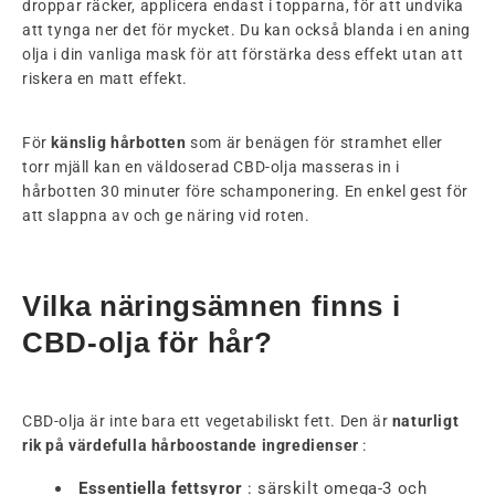
droppar räcker, applicera endast i topparna, för att undvika
att tynga ner det för mycket. Du kan också blanda i en aning
olja i din vanliga mask för att förstärka dess effekt utan att
riskera en matt effekt.
För
känslig hårbotten
som är benägen för stramhet eller
torr mjäll kan en väldoserad CBD-olja masseras in i
hårbotten 30 minuter före schamponering. En enkel gest för
att slappna av och ge näring vid roten.
Vilka näringsämnen finns i
CBD-olja för hår?
CBD-olja är inte bara ett vegetabiliskt fett. Den är
naturligt
rik på värdefulla hårboostande ingredienser
:
Essentiella fettsyror
: särskilt omega-3 och