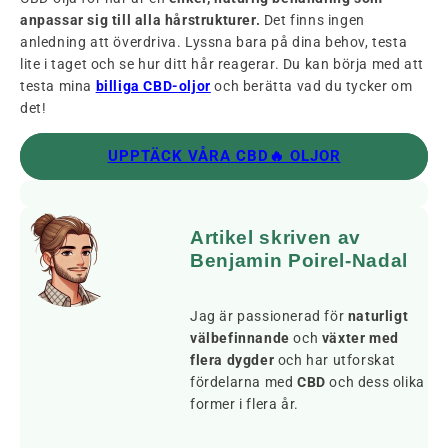
anpassar sig till alla hårstrukturer.
Det finns ingen
anledning att överdriva. Lyssna bara på dina behov, testa
lite i taget och se hur ditt hår reagerar. Du kan börja med att
testa mina
billiga CBD-oljor
och berätta vad du tycker om
det!
UPPTÄCK VÅRA CBD🔥 OLJOR
Artikel skriven av
Benjamin Poirel-Nadal
Jag är passionerad för
naturligt
välbefinnande
och
växter med
flera dygder
och har utforskat
fördelarna med
CBD
och dess olika
former i flera år.