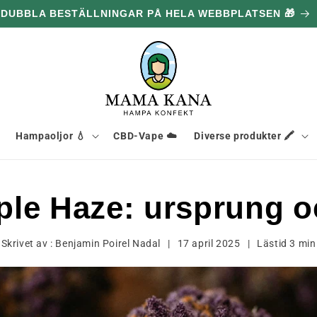
0 G GRATIS FÖR VARJE 1,096.00 kr DU HANDLAR FÖR 🔥
Hampaoljor 💧
CBD-Vape ☁️
Diverse produkter 🖍️
ple Haze: ursprung 
Skrivet av :
Benjamin Poirel Nadal
|
17 april 2025
|
Lästid
3
min