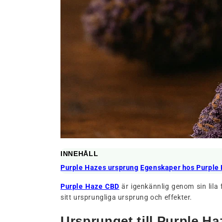
INNEHÅLL
Purple Hazes ursprung
Egenskaper hos Purple
Purple Haze CBD
är igenkännlig genom sin lila
sitt ursprungliga ursprung och effekter.
Ursprunget till Purple Ha