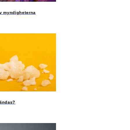
 av myndigheterna
vändas?