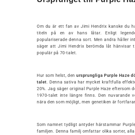
Om du är ett fan av Jimi Hendrix kanske du ha
titeln på en av hans låtar. Enligt lege
populariserade denna sort. Men andra håller i
säger att Jimi Hendrix berömda låt hänvisar 
populär på 70-talet.
Hur som helst, den
ursprungliga Purple Haze 
talet
. Denna sativa har mycket kraftfulla effekt
20%. Jag säger original Purple Haze eftersom 
1970-talet inte längre finns. Den nuvarande 
nära den som möjligt, men genetiken är fortfar
Som namnet tydligt antyder härstammar Purple
familjen. Denna familj omfattar olika sorter, a