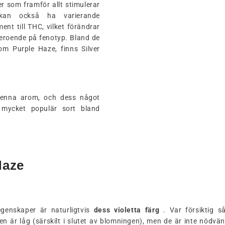
r som framför allt stimulerar
r kan också ha varierande
t till THC, vilket förändrar
beroende på fenotyp. Bland de
om Purple Haze, finns Silver
 Denna arom, och dess något
 mycket populär sort bland
Haze
genskaper är naturligtvis
dess
violetta
färg
. Var försiktig s
 är låg (särskilt i slutet av blomningen), men de är inte nödvän