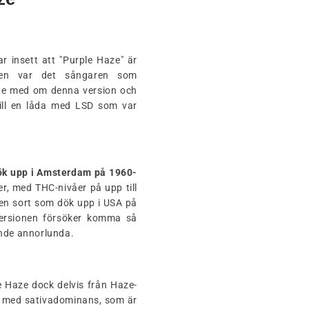
r insett att "Purple Haze" är
nden var det sångaren som
nte med om denna version och
till en låda med LSD som var
dök upp i Amsterdam på
1960-
er, med THC-nivåer på upp till
den sort som dök upp i USA på
versionen försöker komma så
ande annorlunda.
 Haze dock delvis från Haze-
lla med sativadominans, som är