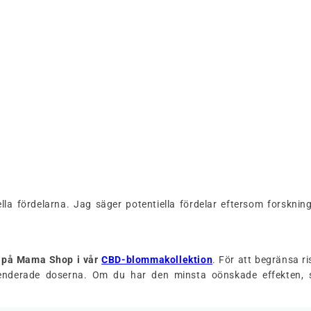
:
iella fördelarna. Jag säger potentiella fördelar eftersom forskn
en på Mama Shop
i vår
CBD-blommakollektion
. För att begränsa ri
menderade doserna. Om du har den minsta oönskade effekten, s