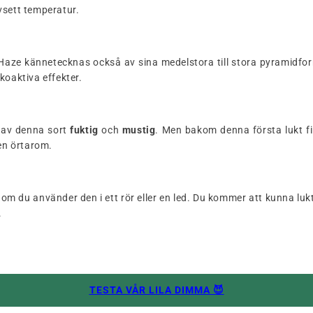
vsett temperatur.
 Haze kännetecknas också av sina medelstora till stora pyramid
koaktiva effekter.
av denna sort
fuktig
och
mustig
. Men bakom denna första lukt f
en örtarom.
n om du använder den i ett rör eller en led. Du kommer att kunna luk
.
TESTA VÅR LILA DIMMA 😈