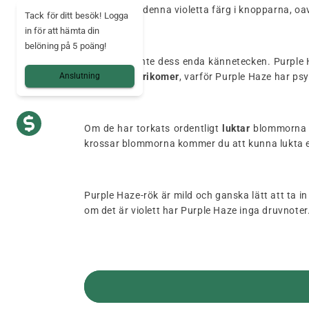
Purple Haze denna violetta färg i knopparna, oa
Tack för ditt besök! Logga
in för att hämta din
belöning på 5 poäng!
Men det är inte dess enda kännetecken. Purple
av klibbiga trikomer
, varför Purple Haze har psy
Anslutning
Om de har torkats ordentligt
luktar
blommorna 
krossar blommorna kommer du att kunna lukta 
Purple Haze-rök är mild och ganska lätt att ta i
om det är violett har Purple Haze inga druvnoter