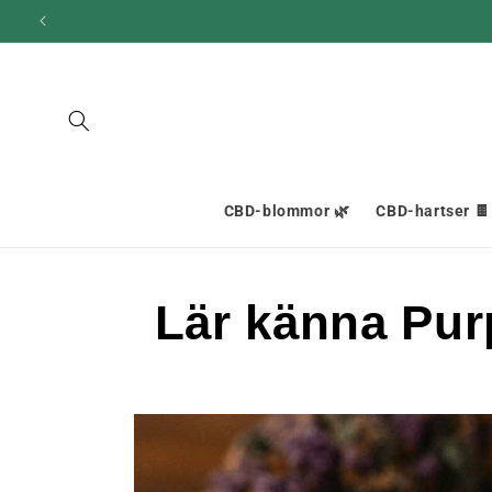
och gå
10
vidare till
innehållet
CBD-blommor 🌿
CBD-hartser 🍫
Lär känna Pur