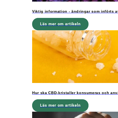
Viktig information - ändringar som införts
Läs mer om artikeln
Hur ska CBD-kristaller konsumeras och an
Läs mer om artikeln