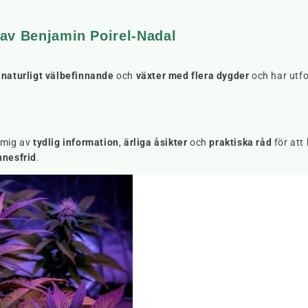
 av Benjamin Poirel-Nadal
r
naturligt välbefinnande
och
växter med flera dygder
och har utf
 mig av
tydlig information
,
ärliga åsikter
och
praktiska råd
för att 
nnesfrid
.