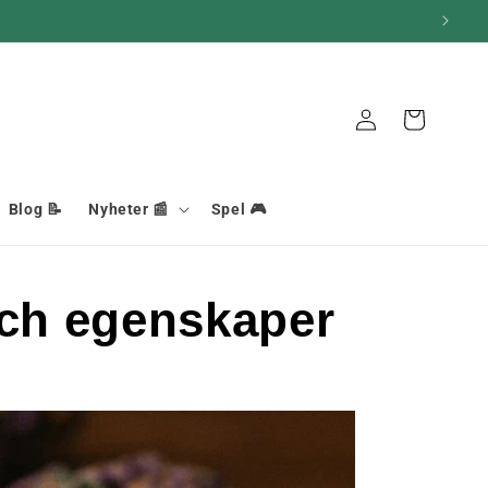
Anslutning
Korg
Blog 📝
Nyheter 📰
Spel 🎮
och egenskaper