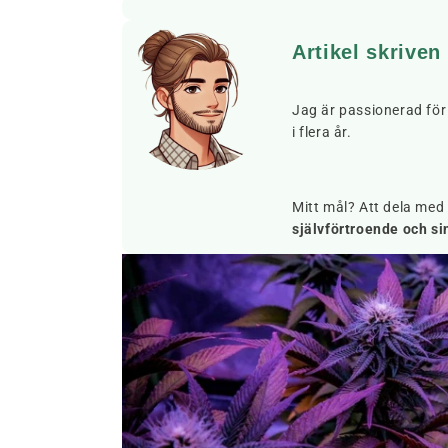
Artikel skriven
Jag är passionerad fö
i flera år.
Mitt mål? Att dela med
självförtroende och si