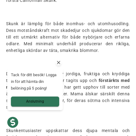
första Californian Skunk.
Skunk är lämplig för både inomhus- och utomhusodling.
Dess motståndskraft mot skadedjur och sjukdomar gör den
till ett utmärkt alternativ för både nybörjare och erfarna
odlare. Med minimalt underhåll producerar den rikliga,
enhetliga skördar av täta, smakrika blommor.
Doften är en blandning av jordiga, fruktiga och kryddiga
Tack för ditt besök! Logga
toner. Denna unika doft har tagits upp och
förstärkts med
in för att hämta din
moderna korsningar
, vilket har gett upphov till sorter med
belöning på 5 poäng!
ännu mer varierande smaker. Mama älskar särskilt denna
sort och alla dess versioner, för deras sötma och intensiva
Anslutning
smaker.
Skunkentusiaster uppskattar dess djupa mentala och