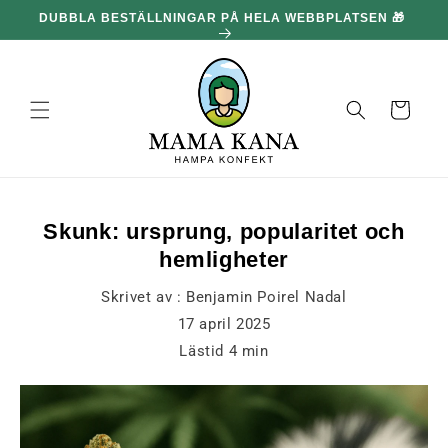
och gå
DUBBLA BESTÄLLNINGAR PÅ HELA WEBBPLATSEN 🎁
100
vidare till
innehållet
Korg
Skunk: ursprung, popularitet och
hemligheter
Skrivet av :
Benjamin Poirel Nadal
17 april 2025
Lästid
4
min