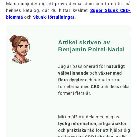
Mama inbjuder dig att prova denna stam och ta en titt på
hennes katalog, där du hittar kvalitet
Super Skunk CBD-
blomma
och
Skunk-förrullningar
.
Artikel skriven av
Benjamin Poirel-Nadal
Jag är passionerad för
naturligt
välbefinnande
och
växter med
flera dygder
och har utforskat
fördelarna med
CBD
och dess olika
former i flera år.
Mitt mål? Att dela med mig av
tydlig information
,
ärliga åsikter
och
praktiska råd
för att hjälpa dig
att integrera CBD i ditt dagliga liv