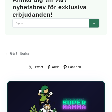
nyhetsbrev för exklusiva
erbjudanden!
→
← Gå tillbaka
Tweet
Aktie
Fäst den
NYTT TV-SPEL
SUPER
MAMMA