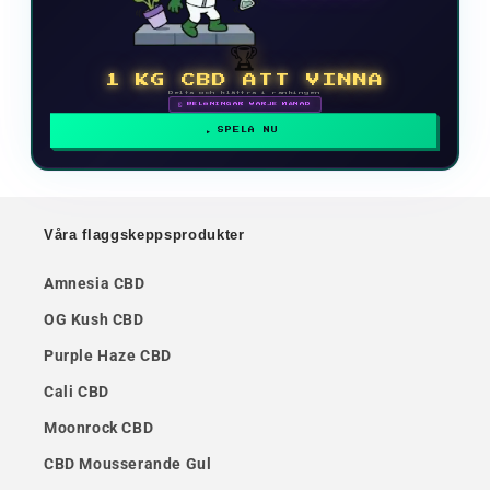
🏆
1 KG CBD ATT VINNA
Delta och klättra i rankingen
🗓 BELÖNINGAR VARJE MÅNAD
SPELA NU
Våra flaggskeppsprodukter
Amnesia CBD
OG Kush CBD
Purple Haze CBD
Cali CBD
Moonrock CBD
CBD Mousserande Gul