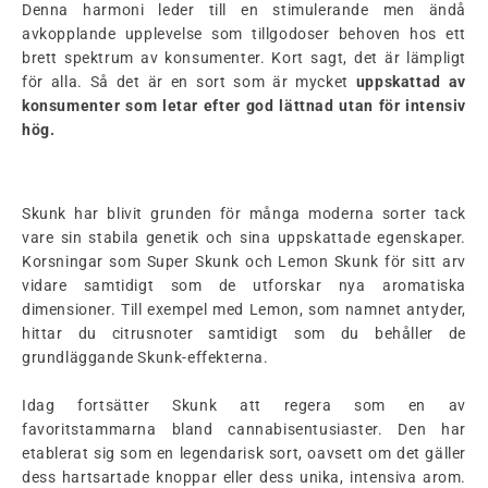
Denna harmoni leder till en stimulerande men ändå
avkopplande upplevelse som tillgodoser behoven hos ett
brett spektrum av konsumenter. Kort sagt, det är lämpligt
för alla. Så det är en sort som är mycket
uppskattad av
konsumenter som letar efter god lättnad utan för intensiv
hög.
Skunk har blivit grunden för många moderna sorter tack
vare sin stabila genetik och sina uppskattade egenskaper.
Korsningar som Super Skunk och Lemon Skunk för sitt arv
vidare samtidigt som de utforskar nya aromatiska
dimensioner. Till exempel med Lemon, som namnet antyder,
hittar du citrusnoter samtidigt som du behåller de
grundläggande Skunk-effekterna.
Idag fortsätter Skunk att regera som en av
favoritstammarna bland cannabisentusiaster. Den har
etablerat sig som en legendarisk sort, oavsett om det gäller
dess hartsartade knoppar eller dess unika, intensiva arom.