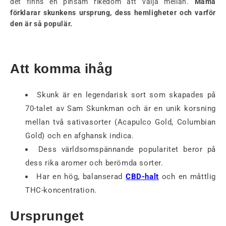
det finns en pinsam rikedom att välja mellan.
Mama
förklarar skunkens ursprung, dess hemligheter och varför
den är så populär.
Att komma ihåg
Skunk är en legendarisk sort som skapades på
70-talet av Sam Skunkman och är en unik korsning
mellan två sativasorter (Acapulco Gold, Columbian
Gold) och en afghansk indica.
Dess världsomspännande popularitet beror på
dess rika aromer och berömda sorter.
Har en hög, balanserad
CBD-halt
och en måttlig
THC-koncentration.
Ursprunget