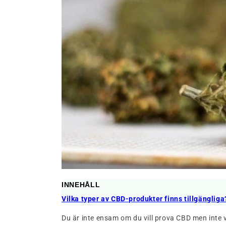
INNEHÅLL
Vilka typer av CBD-produkter finns tillgängliga
Du är inte ensam om du vill prova CBD men inte v