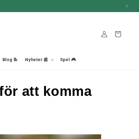
Anslutning
Korg
Blog 📝
Nyheter 📰
Spel 🎮
 för att komma