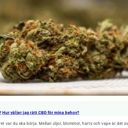
?
Hur väljer jag rätt CBD för mina behov?
et var du ska börja. Mellan oljor, blommor, harts och vape är det sv