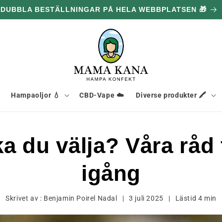
DUBBLA BESTÄLLNINGAR PÅ HELA WEBBPLATSEN 🎁
Hampaoljor 💧
CBD-Vape ☁️
Diverse produkter 🖍️
a du välja? Våra råd
igång
Skrivet av :
Benjamin Poirel Nadal
|
3 juli 2025
|
Lästid
4
min