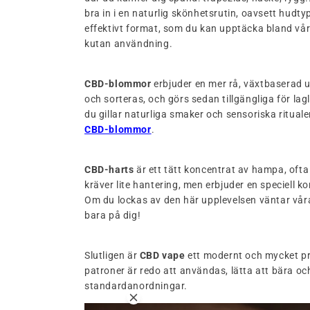
bra in i en naturlig skönhetsrutin, oavsett hudtyp
effektivt format, som du kan upptäcka bland vå
kutan användning.
CBD-blommor
erbjuder en mer rå, växtbaserad u
och sorteras, och görs sedan tillgängliga för la
du gillar naturliga smaker och sensoriska ritual
CBD-blommor
.
CBD-harts
är ett tätt koncentrat av hampa, ofta
kräver lite hantering, men erbjuder en speciell ko
Om du lockas av den här upplevelsen väntar våra
bara på dig!
Slutligen är
CBD vape
ett modernt och mycket pr
patroner är redo att användas, lätta att bära o
standardanordningar.