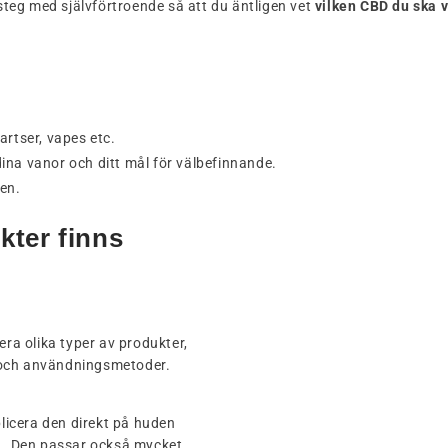
 steg med självförtroende så att du äntligen vet
vilken CBD du ska v
artser, vapes etc.
dina vanor och ditt mål för välbefinnande.
en.
kter finns
era olika typer av produkter,
 och användningsmetoder.
licera den direkt på huden
... Den passar också mycket