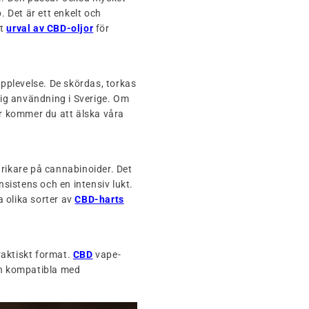
. Det är ett enkelt och
rt
urval av CBD-oljor
för
pplevelse. De skördas, torkas
glig användning i Sverige. Om
er kommer du att älska våra
 rikare på cannabinoider. Det
nsistens och en intensiv lukt.
 olika sorter av
CBD-harts
aktiskt format.
CBD
vape-
ch kompatibla med