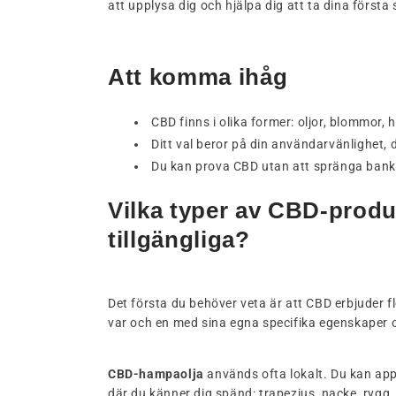
att upplysa dig och hjälpa dig att ta dina första
Att komma ihåg
CBD finns i olika former: oljor, blommor, h
Ditt val beror på din användarvänlighet, 
Du kan prova CBD utan att spränga bank
Vilka typer av CBD-produ
tillgängliga?
Det första du behöver veta är att CBD erbjuder fl
var och en med sina egna specifika egenskaper
CBD-hampaolja
används ofta lokalt. Du kan app
där du känner dig spänd: trapezius, nacke, rygg