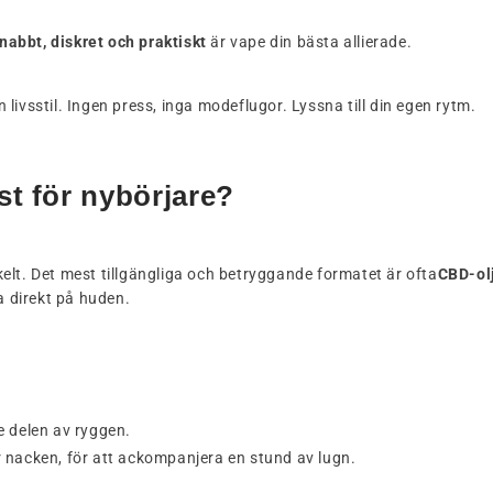
nabbt, diskret och praktiskt
är vape din bästa allierade.
n livsstil. Ingen press, inga modeflugor. Lyssna till din egen rytm.
st för nybörjare?
nkelt. Det mest tillgängliga och betryggande formatet är ofta
CBD-olj
a direkt på huden.
re delen av ryggen.
er nacken, för att ackompanjera en stund av lugn.