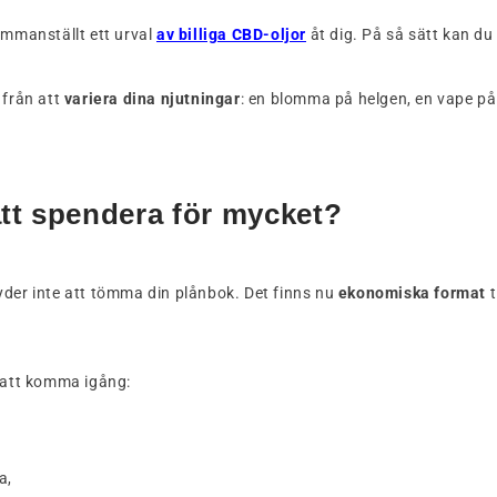
ammanställt ett urval
av billiga CBD-oljor
åt dig. På så sätt kan du 
 från att
variera dina njutningar
: en blomma på helgen, en vape på
tt spendera för mycket?
yder inte att tömma din plånbok. Det finns nu
ekonomiska format
t
g att komma igång:
a,