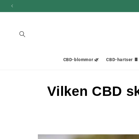
och gå
vidare till
innehållet
CBD-blommor 🌿
CBD-hartser 🍫
Vilken CBD sk