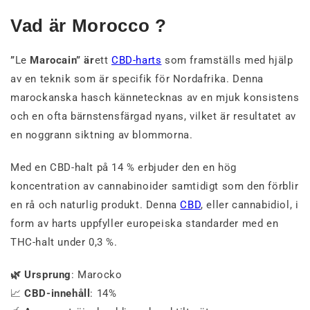
Vad är Morocco ?
”
Le
Marocain” är
ett
CBD-harts
som framställs med hjälp
av en teknik som är specifik för Nordafrika. Denna
marockanska hasch kännetecknas av en mjuk konsistens
och en ofta bärnstensfärgad nyans, vilket är resultatet av
en noggrann siktning av blommorna.
Med en CBD-halt på 14 % erbjuder den en hög
koncentration av cannabinoider samtidigt som den förblir
en rå och naturlig produkt. Denna
CBD
, eller cannabidiol, i
form av harts uppfyller europeiska standarder med en
THC-halt under 0,3 %.
🌿 Ursprung
: Marocko
📈
CBD-innehåll
: 14%