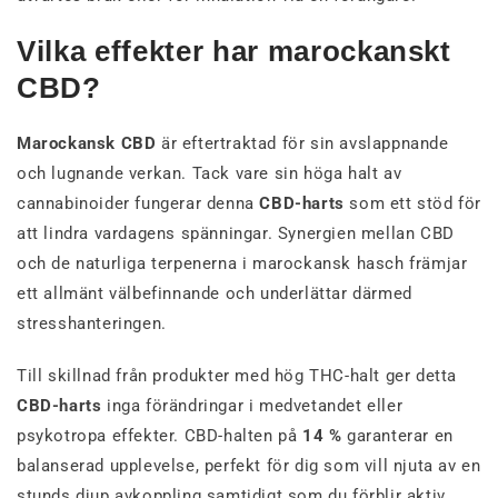
Vilka effekter har marockanskt
CBD?
Marockansk CBD
är eftertraktad för sin avslappnande
och lugnande verkan. Tack vare sin höga halt av
cannabinoider fungerar denna
CBD-harts
som ett stöd för
att lindra vardagens spänningar. Synergien mellan CBD
och de naturliga terpenerna i marockansk hasch främjar
ett allmänt välbefinnande och underlättar därmed
stresshanteringen.
Till skillnad från produkter med hög THC-halt ger detta
CBD-harts
inga förändringar i medvetandet eller
psykotropa effekter. CBD-halten på
14 %
garanterar en
balanserad upplevelse, perfekt för dig som vill njuta av en
stunds djup avkoppling samtidigt som du förblir aktiv.