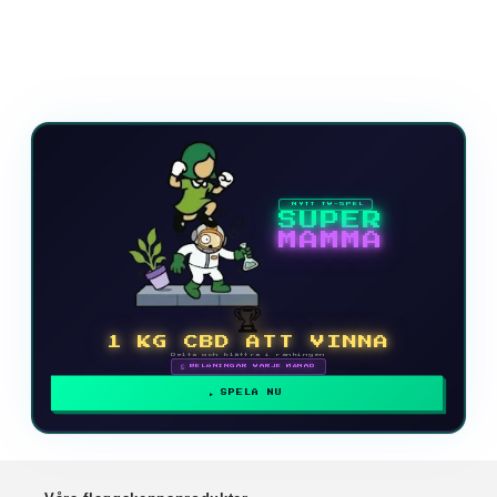
NYTT TV-SPEL
SUPER
MAMMA
🏆
1 KG CBD ATT VINNA
Delta och klättra i rankingen
🗓 BELÖNINGAR VARJE MÅNAD
SPELA NU