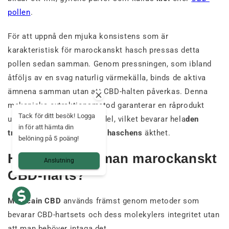
pollen
.
För att uppnå den mjuka konsistens som är
karakteristisk för marockanskt hasch pressas detta
pollen sedan samman. Genom pressningen, som ibland
åtföljs av en svag naturlig värmekälla, binds de aktiva
ämnena samman utan att CBD-halten påverkas. Denna
mekaniska extraktionsmetod garanterar en råprodukt
Tack för ditt besök! Logga
utan kemiska lösningsmedel, vilket bevarar hela
den
in för att hämta din
traditionella marockanska haschens
äkthet.
belöning på 5 poäng!
Hur använder man marockanskt
Anslutning
CBD-harts?
Marocain CBD
används främst genom metoder som
bevarar CBD-hartsets och dess molekylers integritet utan
att man behöver intaga det.