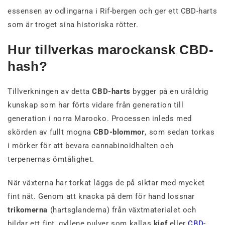
essensen av odlingarna i Rif-bergen och ger ett CBD-harts
som är troget sina historiska rötter.
Hur tillverkas marockansk CBD-
hash?
Tillverkningen av detta
CBD-harts
bygger på en uråldrig
kunskap som har förts vidare från generation till
generation i norra Marocko. Processen inleds med
skörden av fullt mogna
CBD-blommor
, som sedan torkas
i mörker för att bevara cannabinoidhalten och
terpenernas ömtålighet.
När växterna har torkat läggs de på siktar med mycket
fint nät. Genom att knacka på dem för hand lossnar
trikomerna
(hartsglanderna) från växtmaterialet och
bildar ett fint, gyllene pulver som kallas
kief
eller
CBD-