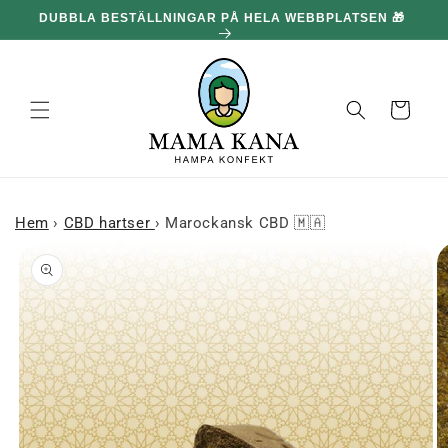
och gå
🎁
vidare till
innehållet
Korg
Hem
›
CBD hartser
›
Marockansk CBD 🇲🇦
 till
roduktinformation