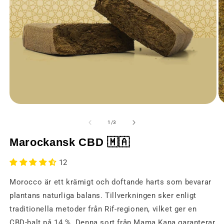
Öppna
Ö
media
m
1
2
av
1
/
3
i
i
ett
et
Marockansk CBD 🇲🇦
modalt
m
fönster
fö
12
Morocco är ett krämigt och doftande harts som bevarar
plantans naturliga balans. Tillverkningen sker enligt
traditionella metoder från Rif-regionen, vilket ger en
CBD-halt på 14 %. Denna sort från Mama Kana garanterar