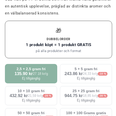
en autentisk upplevelse, präglad av distinkta aromer och
en välbalanserad konsistens.
🎁
DUBBELORDER
1 produkt köpt = 1 produkt GRATIS
på alla produkter och format
2,5 + 2,5 gram fri
5 + 5 gram fri
135.90 kr
243.86 kr
27.18 kr/g
24,33 kr/g
-10 %
Ej tillgänglig
Ej tillgänglig
10 + 10 gram fri
25 + 25 gram fri
432.92 kr
944.75 kr
21,59 kr/g
18,85 kr/g
-20 %
-30 %
Ej tillgänglig
Ej tillgänglig
50 + 50 gram fri
100 + 100 Grams gratis