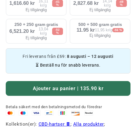
16,11
14,14
-41
-48
1,616.60 kr
2,827.68 kr
%
%
kr/g
kr/g
Ej tillgänglig
Ej tillgänglig
250 + 250 gram gratis
500 + 500 gram gratis
13,04
11.95 kr
-52
11,95 kr/g
6,521.20 kr
-56 %
%
kr/g
Ej tillgänglig
Ej tillgänglig
Fri leverans från £69:
8 augusti – 12 augusti
⏳ Beställ nu för snabb leverans.
Ajouter au panier | 135.90 kr
Betala säkert med den betalningsmetod du föredrar
Kollektion(er):
CBD-hartser 🍫
;
Alla produkter
;