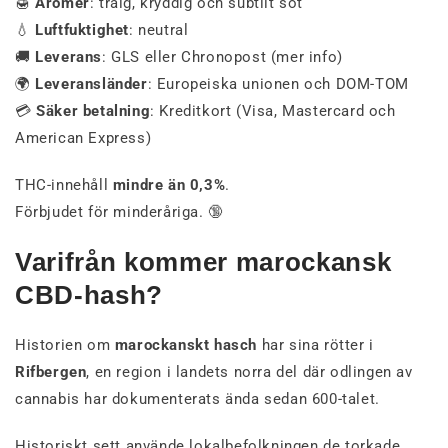
🍯
Aromer
: träig, kryddig och subtilt söt
💧
Luftfuktighet
: neutral
🚚
Leverans
: GLS eller Chronopost (mer info)
🌍
Leveransländer
: Europeiska unionen och DOM-TOM
💳
Säker betalning
: Kreditkort (Visa, Mastercard och
American Express)
THC-innehåll
mindre än 0,3%
.
Förbjudet för minderåriga. 🔞
Varifrån kommer marockansk
CBD-hash?
Historien om
marockanskt hasch
har sina rötter i
Rifbergen
, en region i landets norra del där odlingen av
cannabis har dokumenterats ända sedan 600-talet.
Historiskt sett använde lokalbefolkningen de torkade