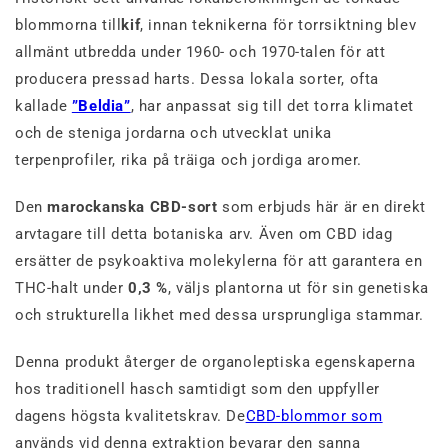
blommorna till
kif
, innan teknikerna för torrsiktning blev
allmänt utbredda under 1960- och 1970-talen för att
producera pressad harts. Dessa lokala sorter, ofta
kallade
”Beldia”
, har anpassat sig till det torra klimatet
och de steniga jordarna och utvecklat unika
terpenprofiler, rika på träiga och jordiga aromer.
Den
marockanska CBD-sort
som erbjuds här är en direkt
arvtagare till detta botaniska arv. Även om CBD idag
ersätter de psykoaktiva molekylerna för att garantera en
THC-halt under
0,3 %
, väljs plantorna ut för sin genetiska
och strukturella likhet med dessa ursprungliga stammar.
Denna produkt återger de organoleptiska egenskaperna
hos traditionell hasch samtidigt som den uppfyller
dagens högsta kvalitetskrav. De
CBD-blommor som
används vid denna extraktion bevarar den sanna