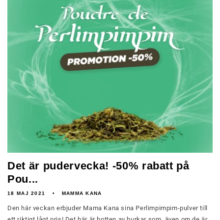
Det är pudervecka! -50% rabatt på
Pou...
18 MAJ 2021
MAMMA KANA
Den här veckan erbjuder Mama Kana sina Perlimpimpim-pulver till
ett riktigt lågt pris! Det här är botten av burkar som, även om de är