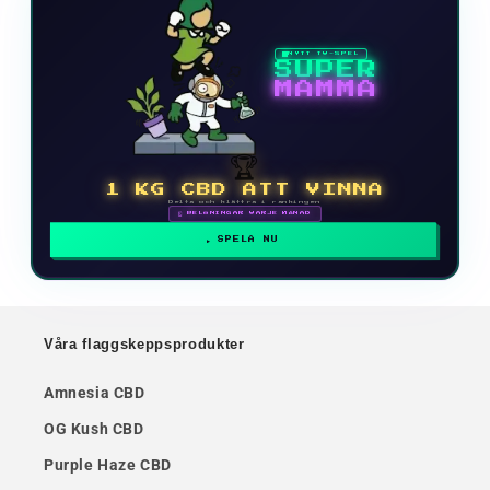
NYTT TV-SPEL
SUPER
MAMMA
🏆
1 KG CBD ATT VINNA
Delta och klättra i rankingen
🗓 BELÖNINGAR VARJE MÅNAD
SPELA NU
Våra flaggskeppsprodukter
Amnesia CBD
OG Kush CBD
Purple Haze CBD