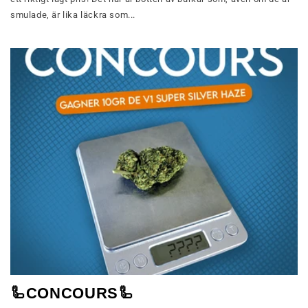
smulade, är lika läckra som...
🦾CONCOURS🦾