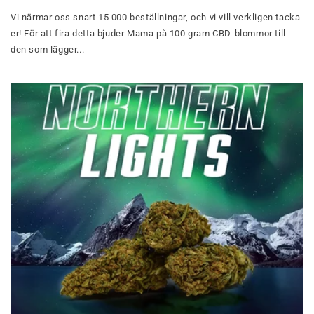
Vi närmar oss snart 15 000 beställningar, och vi vill verkligen tacka
er! För att fira detta bjuder Mama på 100 gram CBD-blommor till
den som lägger...