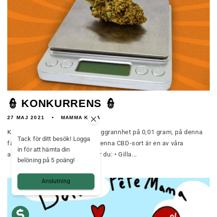
👮 KONKURRENS 👮
27 MAJ 2021
MAMMA KANA
Kan du gissa vikten, med en noggrannhet på 0,01 gram, på denna
Tack för ditt besök! Logga
fantastiska OG Kush-knopp? Denna CBD-sort är en av våra
in för att hämta din
absoluta favoriter. Så här deltar du: • Gilla...
belöning på 5 poäng!
Anslutning