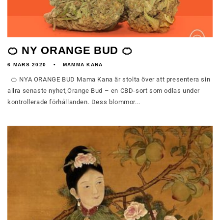
🍊 NY ORANGE BUD 🍊
6 MARS 2020
MAMMA KANA
🍊 NYA ORANGE BUD Mama Kana är stolta över att presentera sin
allra senaste nyhet,Orange Bud – en CBD-sort som odlas under
kontrollerade förhållanden. Dess blommor...