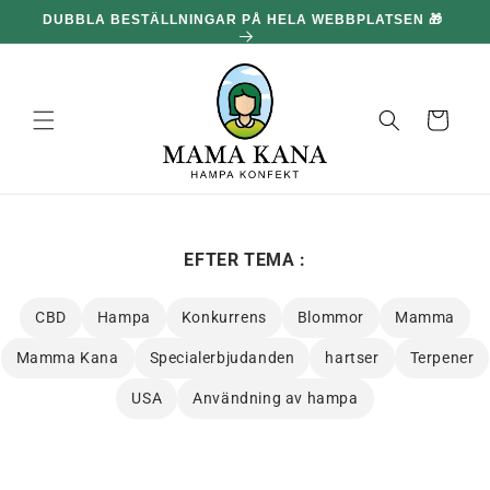
och gå
🎁
100 G GRATIS FÖR VARJE 1,096.00 kr DU HANDLAR FÖR
vidare till
🔥
innehållet
Korg
EFTER TEMA :
CBD
Hampa
Konkurrens
Blommor
Mamma
Mamma Kana
Specialerbjudanden
hartser
Terpener
USA
Användning av hampa