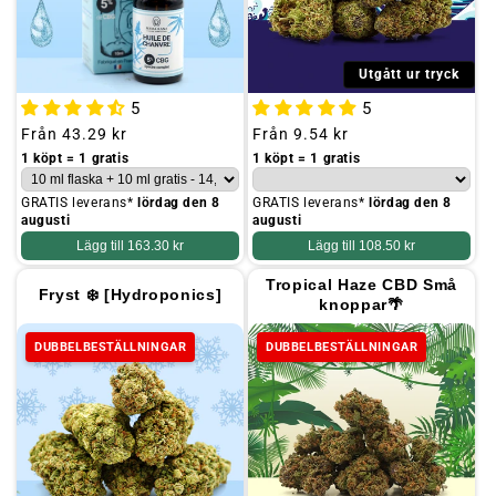
Utgått ur tryck
5
5
Ordinarie
Från
43.29 kr
Ordinarie
Från
9.54 kr
pris
pris
1 köpt = 1 gratis
1 köpt = 1 gratis
GRATIS leverans*
lördag den 8
GRATIS leverans*
lördag den 8
augusti
augusti
Lägg till
163.30 kr
Lägg till
108.50 kr
Tropical Haze CBD Små
Fryst ❄️ [Hydroponics]
knoppar🌴
DUBBELBESTÄLLNINGAR
DUBBELBESTÄLLNINGAR