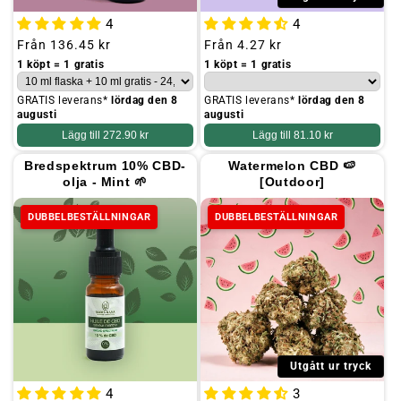
4
4
Ordinarie
Från
136.45 kr
Ordinarie
Från
4.27 kr
pris
pris
1 köpt = 1 gratis
1 köpt = 1 gratis
GRATIS leverans*
lördag den 8
GRATIS leverans*
lördag den 8
augusti
augusti
Lägg till
272.90 kr
Lägg till
81.10 kr
Bredspektrum 10% CBD-
Watermelon CBD 🍉
olja - Mint 🌱
[Outdoor]
DUBBELBESTÄLLNINGAR
DUBBELBESTÄLLNINGAR
Utgått ur tryck
4
3