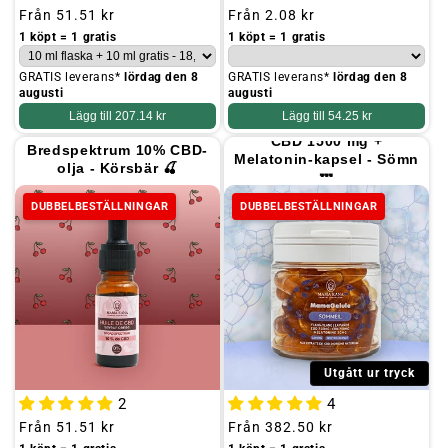
Ordinarie
Från
51.51 kr
Ordinarie
Från
2.08 kr
pris
pris
1 köpt = 1 gratis
1 köpt = 1 gratis
GRATIS leverans*
lördag den 8
GRATIS leverans*
lördag den 8
augusti
augusti
Lägg till
207.14 kr
Lägg till
54.25 kr
CBD 1500 mg +
Bredspektrum 10% CBD-
Melatonin-kapsel - Sömn
olja - Körsbär 🍒
💤
DUBBELBESTÄLLNINGAR
DUBBELBESTÄLLNINGAR
Utgått ur tryck
2
4
Ordinarie
Från
51.51 kr
Ordinarie
Från
382.50 kr