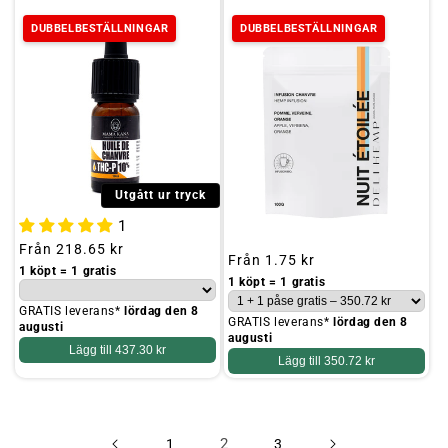
DUBBELBESTÄLLNINGAR
DUBBELBESTÄLLNINGAR
Utgått ur tryck
1
Ordinarie
Från
218.65 kr
Ordinarie
Från
1.75 kr
pris
1 köpt = 1 gratis
pris
1 köpt = 1 gratis
GRATIS leverans*
lördag den 8
GRATIS leverans*
lördag den 8
augusti
augusti
Lägg till
437.30 kr
Lägg till
350.72 kr
2
1
3