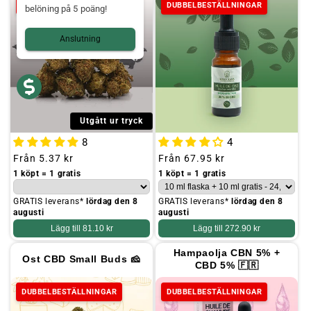
DUBBELBESTÄLLNINGAR
DUBBELBESTÄLLNINGAR
belöning på 5 poäng!
Anslutning
Utgått ur tryck
8
4
Ordinarie
Från
5.37 kr
Ordinarie
Från
67.95 kr
pris
pris
1 köpt = 1 gratis
1 köpt = 1 gratis
GRATIS leverans*
lördag den 8
GRATIS leverans*
lördag den 8
augusti
augusti
Lägg till
81.10 kr
Lägg till
272.90 kr
Hampaolja CBN 5% +
Ost CBD Small Buds 🧀
CBD 5% 🇫🇷
DUBBELBESTÄLLNINGAR
DUBBELBESTÄLLNINGAR