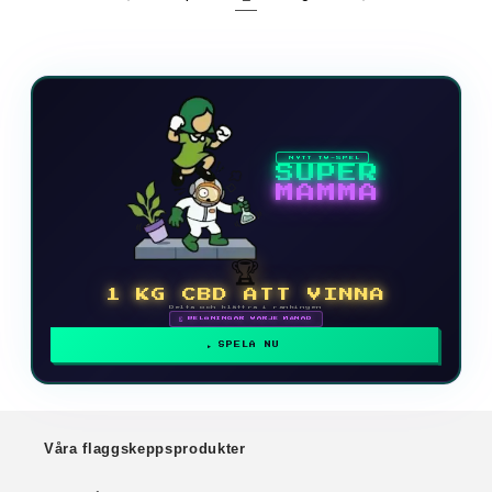
NYTT TV-SPEL
SUPER
MAMMA
🏆
1 KG CBD ATT VINNA
Delta och klättra i rankingen
🗓 BELÖNINGAR VARJE MÅNAD
SPELA NU
Våra flaggskeppsprodukter