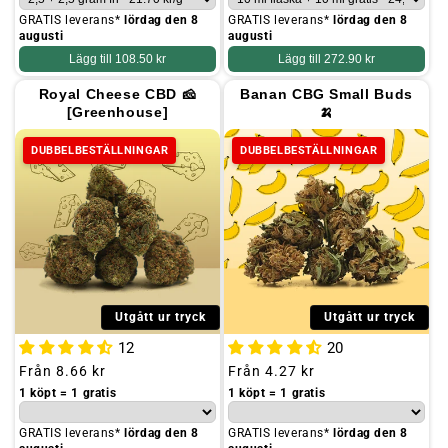
GRATIS leverans*
lördag den 8
GRATIS leverans*
lördag den 8
augusti
augusti
Lägg till
108.50 kr
Lägg till
272.90 kr
Royal Cheese CBD 🧀
Banan CBG Small Buds
[Greenhouse]
🍌
DUBBELBESTÄLLNINGAR
DUBBELBESTÄLLNINGAR
Utgått ur tryck
Utgått ur tryck
12
20
Ordinarie
Från
8.66 kr
Ordinarie
Från
4.27 kr
pris
pris
1 köpt = 1 gratis
1 köpt = 1 gratis
GRATIS leverans*
lördag den 8
GRATIS leverans*
lördag den 8