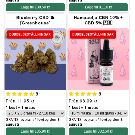
augusti
augusti
Lägg till
108.50 kr
Lägg till
81.10 kr
Blueberry CBD 🫐
Hampaolja CBN 10% +
[Greenhouse]
CBD 5% 🇫🇷
DUBBELBESTÄLLNINGAR
DUBBELBESTÄLLNINGAR
8
8
Ordinarie
Från
11.95 kr
Ordinarie
Från
98.09 kr
pris
pris
1 köpt = 1 gratis
1 köpt = 1 gratis
GRATIS leverans*
lördag den 8
GRATIS leverans*
lördag den 8
augusti
augusti
Lägg till
135.90 kr
Lägg till
382.50 kr