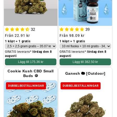
32
39
Ordinarie
Från
22.91 kr
Ordinarie
Från
98.09 kr
pris
pris
1 köpt = 1 gratis
1 köpt = 1 gratis
GRATIS leverans*
lördag den 8
GRATIS leverans*
lördag den 8
augusti
augusti
Lägg till
175.36 kr
Lägg till
382.50 kr
Cookie Kush CBD Small
Ganesh 🐘 [Outdoor]
Buds 🍪
DUBBELBESTÄLLNINGAR
DUBBELBESTÄLLNINGAR