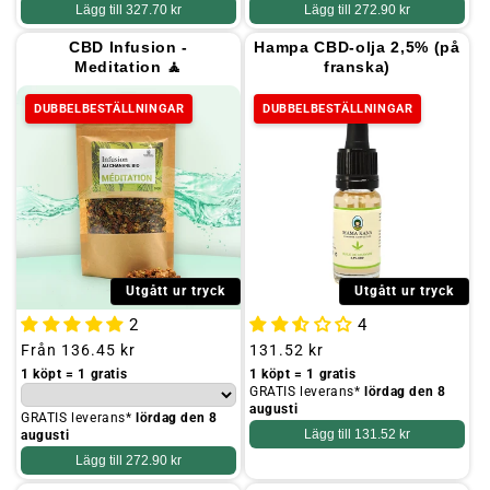
Lägg till
327.70 kr
Lägg till
272.90 kr
CBD Infusion -
Hampa CBD-olja 2,5% (på
Meditation 🧘
franska)
DUBBELBESTÄLLNINGAR
DUBBELBESTÄLLNINGAR
Utgått ur tryck
Utgått ur tryck
2
4
Ordinarie
Från
136.45 kr
Ordinarie
131.52 kr
pris
pris
1 köpt = 1 gratis
1 köpt = 1 gratis
GRATIS leverans*
lördag den 8
augusti
GRATIS leverans*
lördag den 8
Lägg till
131.52 kr
augusti
Lägg till
272.90 kr