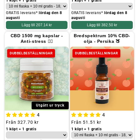
pris
pris
1 köpt = 1 gratis
1 köpt = 1 gratis
GRATIS leverans*
lördag den 8
GRATIS leverans*
lördag den 8
augusti
augusti
Lägg till
207.14 kr
Lägg till
382.50 kr
CBD 1500 mg kapslar -
Bredspektrum 10% CBD-
Anti-stress 🧎‍♀️
olja - Persika 🍑
DUBBELBESTÄLLNINGAR
DUBBELBESTÄLLNINGAR
Utgått ur tryck
4
4
Ordinarie
Från
327.70 kr
Ordinarie
Från
51.51 kr
pris
pris
1 köpt = 1 gratis
1 köpt = 1 gratis