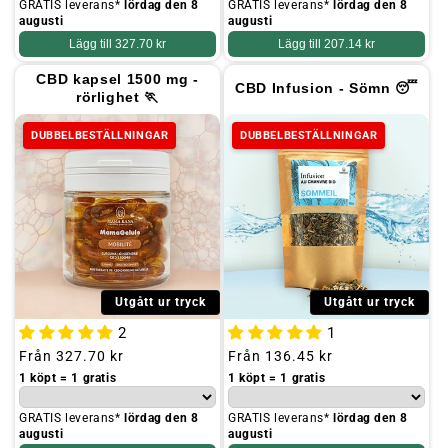
GRATIS leverans*
lördag den 8
GRATIS leverans*
lördag den 8
augusti
augusti
Lägg till
327.70 kr
Lägg till
207.14 kr
CBD kapsel 1500 mg -
CBD Infusion - Sömn 😴
rörlighet 🏃
DUBBELBESTÄLLNINGAR
DUBBELBESTÄLLNINGAR
Utgått ur tryck
Utgått ur tryck
2
1
Ordinarie
Från
327.70 kr
Ordinarie
Från
136.45 kr
pris
pris
1 köpt = 1 gratis
1 köpt = 1 gratis
GRATIS leverans*
lördag den 8
GRATIS leverans*
lördag den 8
augusti
augusti