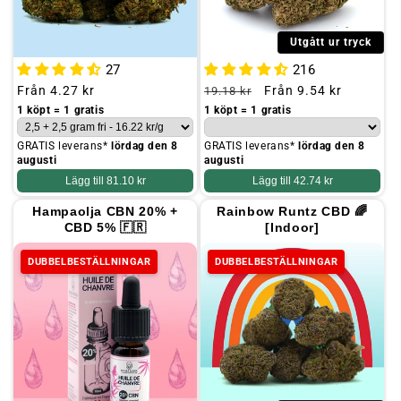
Utgått ur tryck
27
216
Ordinarie
Från
4.27 kr
Ordinarie
Kampanjpris
Från
9.54 kr
19.18 kr
pris
pris
1 köpt = 1 gratis
1 köpt = 1 gratis
GRATIS leverans*
lördag den 8
GRATIS leverans*
lördag den 8
augusti
augusti
Lägg till
81.10 kr
Lägg till
42.74 kr
Hampaolja CBN 20% +
Rainbow Runtz CBD 🌈
CBD 5% 🇫🇷
[Indoor]
DUBBELBESTÄLLNINGAR
DUBBELBESTÄLLNINGAR