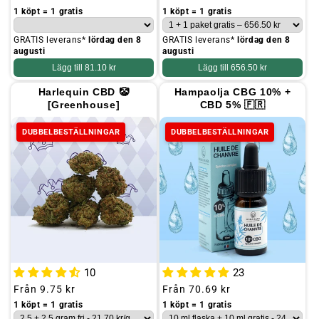
pris
pris
1 köpt = 1 gratis
1 köpt = 1 gratis
GRATIS leverans*
lördag den 8
GRATIS leverans*
lördag den 8
augusti
augusti
Lägg till
81.10 kr
Lägg till
656.50 kr
Harlequin CBD 🤡
Hampaolja CBG 10% +
[Greenhouse]
CBD 5% 🇫🇷
DUBBELBESTÄLLNINGAR
DUBBELBESTÄLLNINGAR
10
23
Ordinarie
Från
9.75 kr
Ordinarie
Från
70.69 kr
pris
pris
1 köpt = 1 gratis
1 köpt = 1 gratis