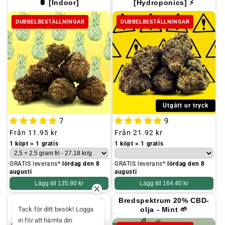
🍍 [Indoor]
[Hydroponics] ⚡
DUBBELBESTÄLLNINGAR
DUBBELBESTÄLLNINGAR
Utgått ur tryck
7
9
Ordinarie
Från
11.95 kr
Ordinarie
Från
21.92 kr
pris
pris
1 köpt = 1 gratis
1 köpt = 1 gratis
GRATIS leverans*
lördag den 8
GRATIS leverans*
lördag den 8
augusti
augusti
Lägg till
135.90 kr
Lägg till
164.40 kr
Super Skunk CBD Small
Bredspektrum 20% CBD-
Buds 🦨
olja - Mint 🌱
Tack för ditt besök! Logga
in för att hämta din