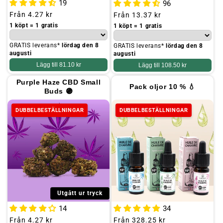
19
96
Ordinarie
Från
4.27 kr
Ordinarie
Från
13.37 kr
pris
pris
1 köpt = 1 gratis
1 köpt = 1 gratis
GRATIS leverans*
lördag den 8
GRATIS leverans*
lördag den 8
augusti
augusti
Lägg till
81.10 kr
Lägg till
108.50 kr
Purple Haze CBD Small
Pack oljor 10 % 💧
Buds 🟣
DUBBELBESTÄLLNINGAR
DUBBELBESTÄLLNINGAR
Utgått ur tryck
14
34
Ordinarie
Från
4.27 kr
Ordinarie
Från
328.25 kr