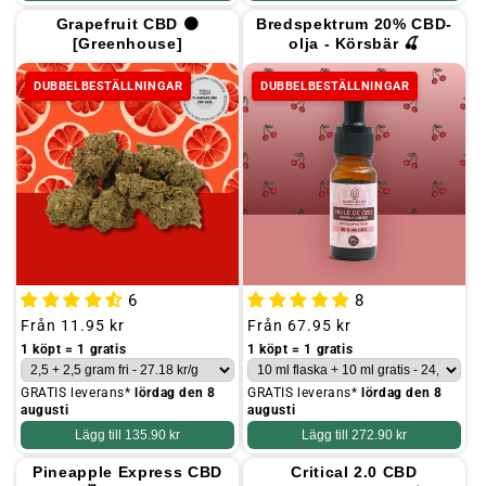
Grapefruit CBD 🟠
Bredspektrum 20% CBD-
[Greenhouse]
olja - Körsbär 🍒
DUBBELBESTÄLLNINGAR
DUBBELBESTÄLLNINGAR
6
8
Ordinarie
Från
11.95 kr
Ordinarie
Från
67.95 kr
pris
pris
1 köpt = 1 gratis
1 köpt = 1 gratis
GRATIS leverans*
lördag den 8
GRATIS leverans*
lördag den 8
augusti
augusti
Lägg till
135.90 kr
Lägg till
272.90 kr
Pineapple Express CBD
Critical 2.0 CBD