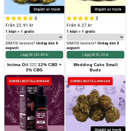
Utgått ur tryck
Utgått ur tryck
5
3
Ordinarie
Från
22.91 kr
Ordinarie
Från
4.27 kr
pris
pris
1 köpt = 1 gratis
1 köpt = 1 gratis
GRATIS leverans*
lördag den 8
GRATIS leverans*
lördag den 8
augusti
augusti
Lägg till
191.80 kr
Lägg till
81.10 kr
Intima Oil 👩🏻‍⚕️ 12% CBD +
Wedding Cake Small
3% CBG
Buds
DUBBELBESTÄLLNINGAR
DUBBELBESTÄLLNINGAR
Utgått ur tryck