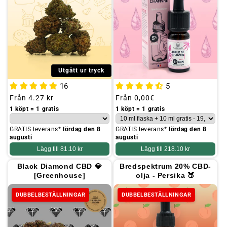
Utgått ur tryck
16
5
Ordinarie
Från
4.27 kr
Ordinarie
Från
0,00€
pris
pris
1 köpt = 1 gratis
1 köpt = 1 gratis
GRATIS leverans*
lördag den 8
GRATIS leverans*
lördag den 8
augusti
augusti
Lägg till
81.10 kr
Lägg till
218.10 kr
Black Diamond CBD 💎
Bredspektrum 20% CBD-
[Greenhouse]
olja - Persika 🍑
DUBBELBESTÄLLNINGAR
DUBBELBESTÄLLNINGAR