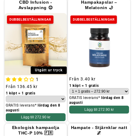
CBD Infusion -
Hampakapslar –
Avslappning 😌
Melatonin 🌙
DUBBELBESTÄLLNINGAR
DUBBELBESTÄLLNINGAR
Utgått ur tryck
Ordinarie
Från
3.40 kr
1
pris
1 köpt = 1 gratis
Ordinarie
Från
136.45 kr
pris
1 köpt = 1 gratis
GRATIS leverans*
lördag den 8
augusti
GRATIS leverans*
lördag den 8
Lägg till
272.90 kr
augusti
Lägg till
272.90 kr
Ekologisk hampaolja
Hampate - Stjärnklar natt
THC-P 10% 🇫🇷
🌌