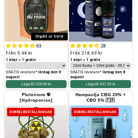
g
:
Utgått ur tryck
63
28
Ordinarie
Från
5.48 kr
Ordinarie
Från
218.65 kr
pris
pris
1 köpt = 1 gratis
1 köpt = 1 gratis
GRATIS leverans*
lördag den 8
GRATIS leverans*
lördag den 8
augusti
augusti
Lägg till
328.80 kr
Lägg till
437.30 kr
Plutonium ☢️
Hampaolja CBG 20% +
[Hydroponics]
CBD 5% 🇫🇷
DUBBELBESTÄLLNINGAR
DUBBELBESTÄLLNINGAR