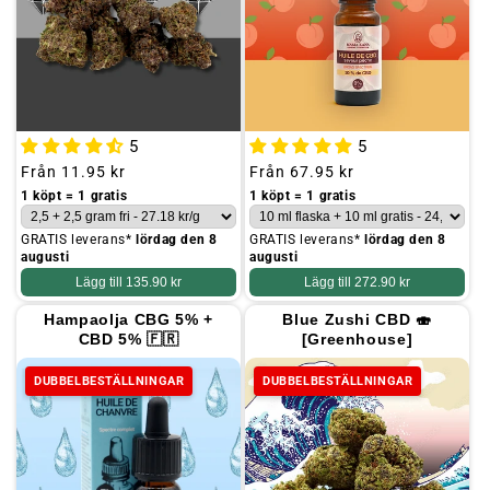
5
5
Ordinarie
Från
11.95 kr
Ordinarie
Från
67.95 kr
pris
pris
1 köpt = 1 gratis
1 köpt = 1 gratis
GRATIS leverans*
lördag den 8
GRATIS leverans*
lördag den 8
augusti
augusti
Lägg till
135.90 kr
Lägg till
272.90 kr
Hampaolja CBG 5% +
Blue Zushi CBD 🍣
CBD 5% 🇫🇷
[Greenhouse]
DUBBELBESTÄLLNINGAR
DUBBELBESTÄLLNINGAR