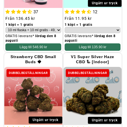
Utgått ur tryck
37
12
Ordinarie
Från
136.45 kr
Ordinarie
Från
11.95 kr
pris
pris
1 köpt = 1 gratis
1 köpt = 1 gratis
GRATIS leverans*
lördag den 8
GRATIS leverans*
lördag den 8
augusti
augusti
Lägg till
546.90 kr
Lägg till
135.90 kr
Strawberry CBD Small
V1 Super Silver Haze
Buds 🍓
CBD 🦾 [Indoor]
DUBBELBESTÄLLNINGAR
DUBBELBESTÄLLNINGAR
Utgått ur tryck
Utgått ur tryck