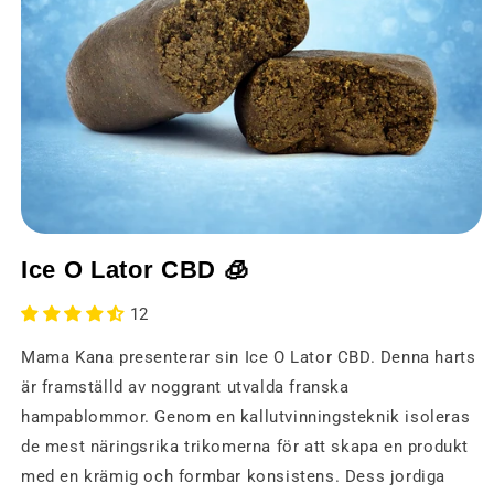
Öppna
media
Ice O Lator CBD 🧊
1
i
ett
12
modalt
fönster
Mama Kana presenterar sin Ice O Lator CBD. Denna harts
är framställd av noggrant utvalda franska
hampablommor. Genom en kallutvinningsteknik isoleras
de mest näringsrika trikomerna för att skapa en produkt
med en krämig och formbar konsistens. Dess jordiga