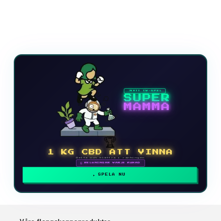
NYTT TV-SPEL
SUPER
MAMMA
🏆
1 KG CBD ATT VINNA
Delta och klättra i rankingen
🗓 BELÖNINGAR VARJE MÅNAD
SPELA NU