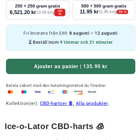
250 + 250 gram gratis
500 + 500 gram gratis
11.95 kr
-52
6,521.20 kr
11.95 kr/g
-56 %
13.04 kr/g
%
Fri leverans från £69:
8 augusti – 12 augusti
⏳ Beställ inom
9 timmar och 21 minuter
Ajouter au panier | 135.90 kr
Betala säkert med den betalningsmetod du föredrar
Kollektion(er):
CBD-hartser 🍫
;
Alla produkter
;
Ice-o-Lator CBD-harts 🧊