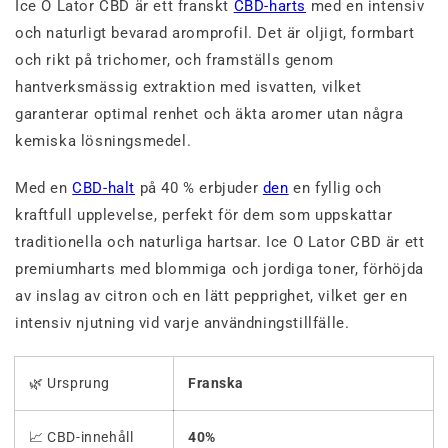
Ice O Lator CBD är ett franskt
CBD-harts
med en intensiv
och naturligt bevarad aromprofil. Det är oljigt, formbart
och rikt på trichomer, och framställs genom
hantverksmässig extraktion med isvatten, vilket
garanterar optimal renhet och äkta aromer utan några
kemiska lösningsmedel.
Med en
CBD-halt
på 40 % erbjuder
den
en fyllig och
kraftfull upplevelse, perfekt för dem som uppskattar
traditionella och naturliga hartsar. Ice O Lator CBD är ett
premiumharts med blommiga och jordiga toner, förhöjda
av inslag av citron och en lätt pepprighet, vilket ger en
intensiv njutning vid varje användningstillfälle.
🌿 Ursprung
Franska
📈 CBD-innehåll
40%