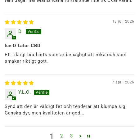
fem dagar har Mama Kana fortfarande inte skickat varan.
13 juli 2026
D.
Ice O Lator CBD
Ett riktigt bra harts som är behagligt att röka och som
smakar riktigt gott.
7 april 2026
Y.L.C.
Synd att den är väldigt fet och tenderar att klumpa sig.
Ganska dyr, men kvaliteten är god...
1
2
3