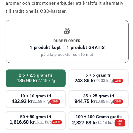
aromer och citrontoner erbjuder ett kraftfullt alternativ
till traditionella CBD-hartser.
🎁
DUBBELORDER
1 produkt köpt = 1 produkt GRATIS
på alla produkter och format
2,5 + 2,5 gram fri
5 + 5 gram fri
135.90 kr
243.86 kr
27.18 kr/g
24.33 kr/g
-10%
10 + 10 gram fri
25 + 25 gram fri
432.92 kr
944.75 kr
21.59 kr/g
18.85 kr/g
-20%
-30%
50 + 50 gram fri
100 + 100 Grams gratis
1,616.60 kr
-48
2,827.68 kr
16.11 kr/g
-41%
14.14 kr/g
%