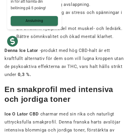
in för att hämta din
En djup och långvarig avslappning.
belöning på 5 poäng!
En märkbar minskning av stress och spänningar i
vardagen.
Anslutning
Ett effektivt hjälpmedel mot muskel- och ledvärk.
Bättre sömnkvalitet och ökad mental klarhet.
Denna Ice Lator
-produkt med hög CBD-halt är ett
kraftfullt alternativ för dem som vill lugna kroppen utan
de psykoaktiva effekterna av THC, vars halt hålls strikt
under
0,3 %.
En smakprofil med intensiva
och jordiga toner
Ice O Lator CBD
charmar med sin rika och naturligt
uttrycksfulla smakprofil. Denna franska harts avslöjar
intensiva blommiga och jordiga toner, förstärkta av